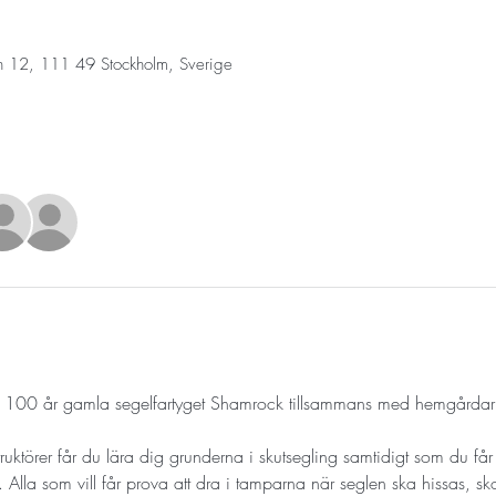
n 12, 111 49 Stockholm, Sverige
et 100 år gamla segelfartyget Shamrock tillsammans med hemgård
truktörer får du lära dig grunderna i skutsegling samtidigt som du f
Alla som vill får prova att dra i tamparna när seglen ska hissas, sko