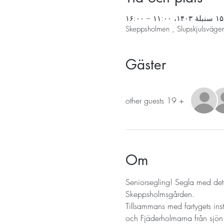
۱۵ سنبلهٔ ۱۴۰۳، ۱۱:۰۰ – ۱۶:۰۰
Skeppsholmen , Slupskjulsväge
Gäster
+ 19 other guests
Om
Seniorsegling! Segla med d
Skeppsholmsgården. 
Tillsammans med fartygets ins
och Fjäderholmarna från sjön. 