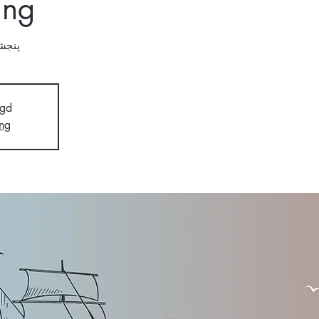
ing
پنجشنبه ۵
ngd
ng