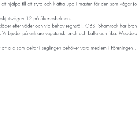
t hjälpa till att styra och klättra upp i masten för den som vågar (om 
pskjutsvägen 12 på Skeppsholmen.
läder efter väder och vid behov regnställ. OBS! Shamrock har branta 
ig. Vi bjuder på enklare vegetarisk lunch och kaffe och fika. Meddela 
 är att alla som deltar i seglingen behöver vara medlem i Föreningen