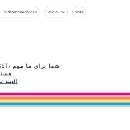
O Midsommargården
StudioUng
More
PSST، شما برای 
هستید.
ثبت نام!