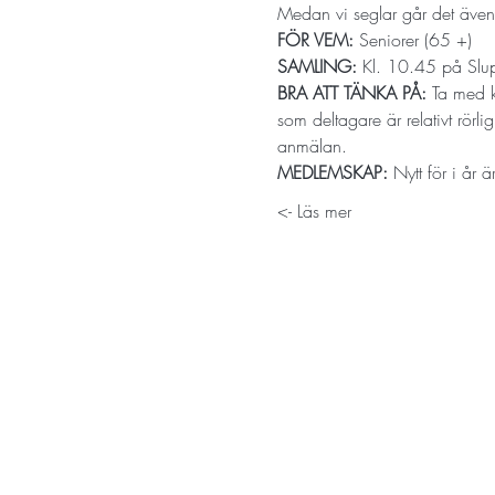
Medan vi seglar går det även at
FÖR VEM: 
Seniorer (65 +)
SAMLING: 
Kl. 10.45 på Slu
BRA ATT TÄNKA PÅ: 
Ta med k
som deltagare är relativt rörl
anmälan.
MEDLEMSKAP: 
Nytt för i år
Läs mer ->