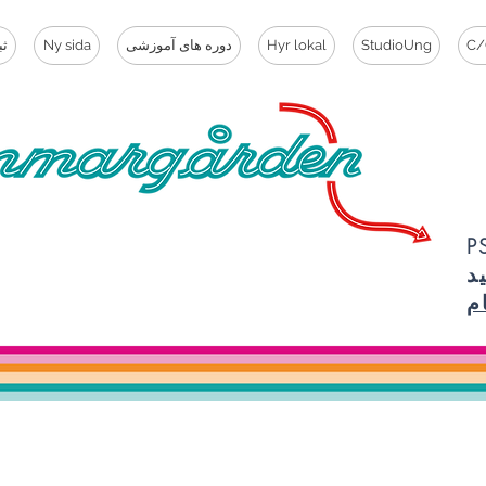
C/
StudioUng
Hyr lokal
دوره های آموزشی
Ny sida
ثب
ما مهم