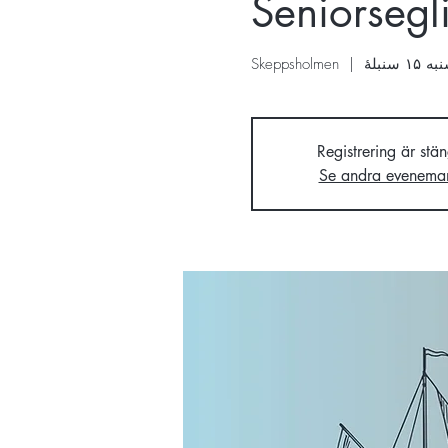
Seniorsegl
۱ سنبلهٔ
  |  
Skeppsholmen
Registrering är stä
Se andra evenema