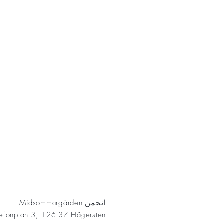
AKT
انجمن Midsommargården
lefonplan 3, 126 37 Hägersten