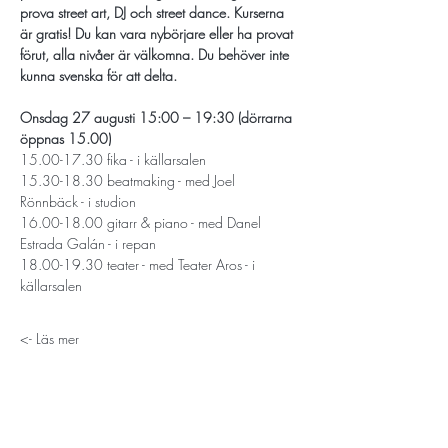
prova street art, DJ och street dance. Kurserna 
är gratis! Du kan vara nybörjare eller ha provat 
förut, alla nivåer är välkomna. Du behöver inte 
kunna svenska för att delta.
Onsdag 27 augusti 15:00 – 19:30 (dörrarna 
öppnas 15.00)
15.00-17.30 fika - i källarsalen
15.30-18.30 beatmaking - med Joel 
Rönnbäck - i studion
16.00-18.00 gitarr & piano - med Danel 
Estrada Galán - i repan
18.00-19.30 teater - med Teater Aros - i 
källarsalen
Läs mer ->