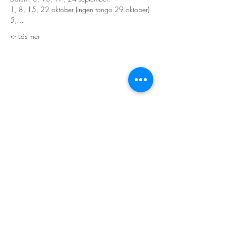
1, 8, 15, 22 oktober (ingen tango 29 oktober)
5,…
Läs mer ->
STORT TACK
Stockholms stad
Stiftelsen Konung Oscar II:s och Drottning Sofias
Guldbröllopsminne
Hägersten-Älvsjö Stadsdelsförvaltning
Länsstyrelsen i Stockholm
Stiftelsen Kronprinsessan Margaretas Minnesfond
Stiftelsen Maja & J.P. Åhlén
Äldreförvaltningen i Stockholm
Stiftelsen Oscar Hirschs minne
Gålöstiftelsen
Makarna Malmqvists minne
ABF i Stockholm
Söderbergs Bageri