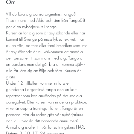
Om
Vill du lära dig dansa argentinsk tango? 
Tillsammans med Aldo och Linn från Tango08 
ger vi en nybörjarkurs i tango.
Kursen är för dig som är asylsökande eller har 
kommit till Sverige på massflyktsdirektivet. Har 
du en vän, partner eller familjemedlem som inte 
är asylsökande är du välkommen att anmäla 
den personen tillsammans med dig. Tango är 
en pardans men det går bra att komma själv - 
alla får lära sig att följa och föra. Kursen är 
gratis.
Under 12  tillfällen kommer ni lära er 
grunderna i argentinsk tango och en kort 
repertoar som kan användas på det sociala 
dansgolvet. Efter kursen kan ni delta i praktikor, 
vilket är öppna träningstillfällen. Tango är en 
pardans. Har du redan gått vår nybörjarkurs 
och vill utveckla ditt dansande ännu mer? 
Anmäl dig istället till vår fortsättningskurs 
HÄR
.
Datum: 3, 10, 17, 24 september.