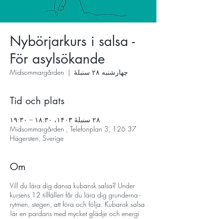
Nybörjarkurs i salsa -
För asylsökande
چهارشنبه ۲۸ سنبلهٔ
  |  
Midsommargården
Tid och plats
۲۸ سنبلهٔ ۱۴۰۳، ۱۸:۳۰ – ۱۹:۳۰
Midsommargården , Telefonplan 3, 126 37
Hägersten, Sverige
Om
Vill du lära dig dansa kubansk salsa? Under
kursens 12 tillfällen får du lära dig grunderna -
rytmen, stegen, att föra och följa. Kubansk salsa
är en pardans med mycket glädje och energi!