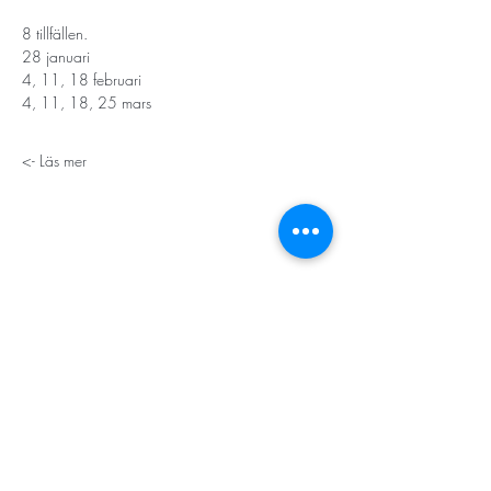
8 tillfällen. 
28 januari
4, 11, 18 februari
4, 11, 18, 25 mars 
Läs mer ->
STORT TACK
Stockholms stad
Stiftelsen Konung Oscar II:s och Drottning Sofias
Guldbröllopsminne
Hägersten-Älvsjö Stadsdelsförvaltning
Länsstyrelsen i Stockholm
Stiftelsen Kronprinsessan Margaretas Minnesfond
Stiftelsen Maja & J.P. Åhlén
Äldreförvaltningen i Stockholm
Stiftelsen Oscar Hirschs minne