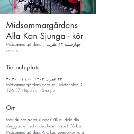
Midsommargårdens
Alla Kan Sjunga - kör
چهارشنبه ۱۴ عقرب
  |  
Midsommargårdens
stora sal
Tid och plats
۱۴ عقرب ۱۴۰۴، ۱۹:۰۰ – ۲۰:۳۰
Midsommargårdens stora sal, Telefonplan 3,
126 37 Hägersten, Sverige
Om
Mår du bra av att sjunga? Vill du dela din 
sångglädje med andra likasinnade? Då kan 
Midsommargårdens Alla kan sjunga-kör vara 