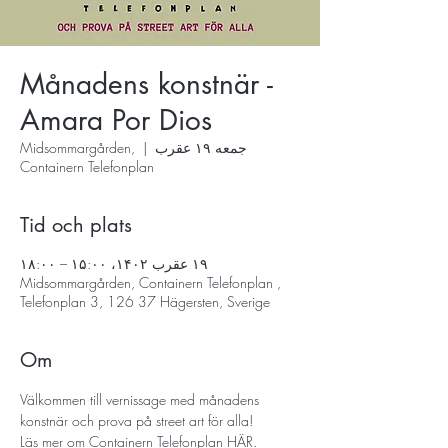
Månadens konstnär -
Amara Por Dios
جمعه ۱۹ عقرب
  |  
Midsommargården,
Containern Telefonplan
Tid och plats
۱۹ عقرب ۱۴۰۲، ۱۵:۰۰ – ۱۸:۰۰
Midsommargården, Containern Telefonplan ,
Telefonplan 3, 126 37 Hägersten, Sverige
Om
Välkommen till vernissage med månadens 
konstnär och prova på street art för alla! 
Läs mer om Containern Telefonplan 
HÄR. 