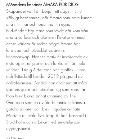
Månadens konstnär AMARA POR DIOS: 
Skapandet var från början ett slags intuitivt 
själsligt berättande, där Amara som barn kunde 
sitta i timmar och försvinna in i egna 
bildvärldar. Figurerna som levde där kom från 
andra världar och planeter. Relationen med 
dessa världar är sedan något Amara har 
fördjupat och utvecklat vidare i sitt 
konstnärskap. Hennes motiv är inspirerade av 
mytologier, religioner och folkkonst från hela 
världen. I tidig ålder fann hon graffitikulturen, 
och flyttade till London 2012 på grund av 
nolltoleransen. Där fick hon chansen att måla i 
stadens gator och etablera sig som konstnär. 
Hon blev bland annat utnämnd av The 
Guardian som en av Storbritanniens främsta 
gatukonstnärer och blev inbjuden av Tate 
Modern att måla live. Idag är hon baserad i 
Stockholm och arbetar med sin ateljé som 
utgångspunkt…
Läs mer ->