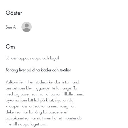
Gäster
See All
Om
Låt oss lappa, stoppa och laga!
Förläng livet på dina kläder och textilier
Välkommen till en
studiecirkel
där vi tar hand 
om det som blivit liggande lite för länge. Ta 
med dig påsen som väntat på rätt tillfälle – med 
byxorna som fått hål på knät, skjortan där 
knappen lossnat, sockorna med trasig häl, 
duken som är för lång för bordet eller 
påslakanet som är nött men har ett mönster du 
inte vill släppa taget om.