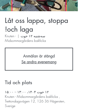
Låt oss lappa, stoppa
och laga!
سه‌شنبه ۱۲ حوت
  |  
Knuten -
Midsommargårdens bakficka
Anmälan är stängd
Se andra evenemang
Tid och plats
۱۲ حوت ۱۴۰۴، ۱۳:۰۰ – ۱۵:۰۰
Knuten - Midsommargårdens bakficka ,
Trettondagsvägen 12, 126 36 Hägersten,
Sverige