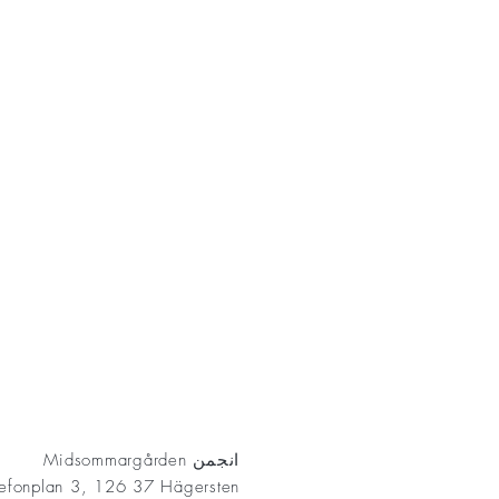
AKT
انجمن Midsommargården
lefonplan 3, 126 37 Hägersten