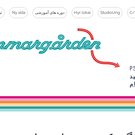
C/
StudioUng
Hyr lokal
دوره های آموزشی
Ny sida
ثب
ما مهم