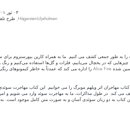
۰۳ ثور ۱۴۰۱، ۱۸:۰۰ – ۲۳:۵۹ (‎+۲ گرینویچ)
Hägersten-Liljeholmen, طرح تلفن 3، 126 37 Hägersten، سوئد
 را به طور جمعی کشف می کنیم. ما به همراه کارین بیورستروم برای
 چیزهایی که در یخچال می‌یابیم، فلزات و گل‌ها استفاده می‌کنیم و رنگ و
کارین شرکت بین المللی تحسین شده Alice Fine را اداره می کند که عمدتاً به خا
تاب مهاجران اثر ویلهم موبرگ را می خوانیم. این کتاب مهاجرت سوئدی ه
 و اوایل قرن 20 توصیف می کند. در طول مذاکرات، ما به مهاجرت سوئد وارد می شوی
ن کتاب به دو زبان سوئدی آسان و به صورت متن کامل موجود است. به 
رای مهمانی آماده شوید که در آن بیت، سوئینگ و شادی مطلق موسیقی
سیقی فولکلور با مواد خاص خود تحت رهبری پویا خوان رومرو، استاد ن