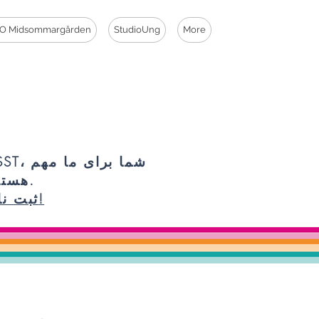
O Midsommargården
StudioUng
More
PSST، شما برای 
هستید.
ثبت نام!