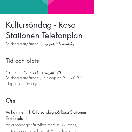
Kultursöndag - Rosa
Stationen Telefonplan
یکشنبه ۲۹ عقرب
  |  
Midsommargården
Tid och plats
۲۹ عقرب ۱۴۰۱، ۱۳:۰۰ – ۱۷:۰۰
Midsommargården , Telefonplan 3, 126 37
Hägersten, Sverige
Om
Välkommen till Kultursöndag på Rosa Stationen 
Telefonplan!
Våra söndagar är fyllda med musik, dans, 
teater, hantverk och konst. Vi upplever nya 