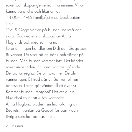
saker och skapar gemensamma minnen. Vi lär 
känna varandra och fikar alltid.
14.00 - 14-45 Familjefest med Dockteatern 
Tittut
'Didi & Gogo väntar på bussen' för små och 
stora. Dockteatern är skapad av Anna 
Höglunds bok med samma namn. 
Föreställningen handlar om Didi och Gogo som 
är vänner. De sitter på en bänk och väntar på 
bussen. Men bussen kommer inte. Det händer 
saker under tiden. En hund kommer gående. 
Det börjar regna. De blir ovänner. De blir 
vänner igen. Ett träd slår ut. Bänken blir en 
dansscen. Leken gör väntan till ett äventyr. 
Kommer bussen i morgon? Det vet vi inte.
Huvudsaken är att vi har varandra.
Anna Höglund bjuder i sin fria tolkning av 
Beckets 'I väntan på Godot' för barn - och 
övriga som har barnasinnet…
Läs mer ->