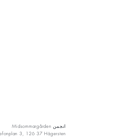
AKT
انجمن Midsommargården
lefonplan 3, 126 37 Hägersten