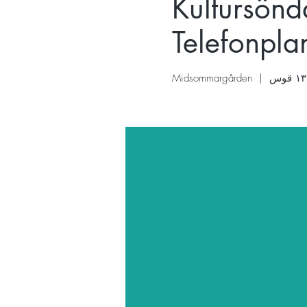
Kultursönd
Telefonpla
Midsommargården
  |  