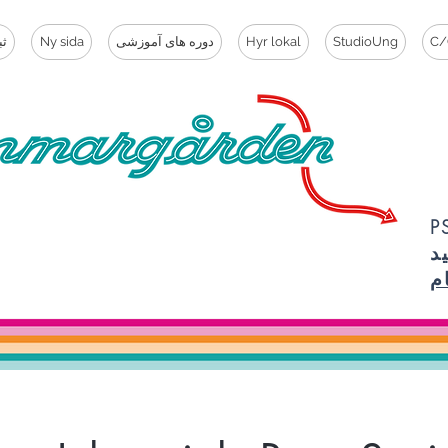
C/
StudioUng
Hyr lokal
دوره های آموزشی
Ny sida
ثب
ما مهم