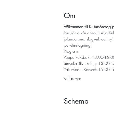
Om
Välkommen till Kultursöndag p
Nu kör vi vår absolut sista K
julanda med slagverk och rytm
paketinslagning! 
Program
Pepparkaksbak: 13.00-15.0
Smyckestillverkning: 13.00-
Yakumbé – Konsert: 15.00-
Läs mer ->
Schema