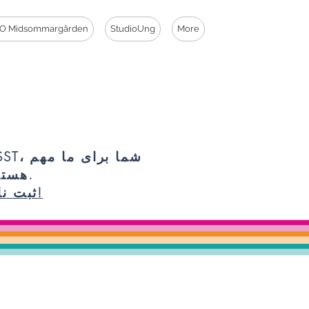
O Midsommargården
StudioUng
More
PSST، شما برای 
هستید.
ثبت نام!