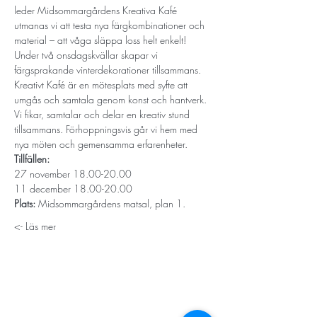
leder Midsommargårdens Kreativa Kafé 
utmanas vi att testa nya färgkombinationer och 
material – att våga släppa loss helt enkelt! 
Under två onsdagskvällar skapar vi 
färgsprakande vinterdekorationer tillsammans.
Kreativt Kafé är en mötesplats med syfte att 
umgås och samtala genom konst och hantverk. 
Vi fikar, samtalar och delar en kreativ stund 
tillsammans. Förhoppningsvis går vi hem med 
nya möten och gemensamma erfarenheter.
Tillfällen: 
27 november 18.00-20.00
11 december 18.00-20.00
Plats: 
Midsommargårdens matsal, plan 1. 
Läs mer ->