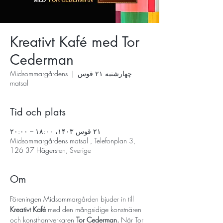
Kreativt Kafé med Tor
Cederman
چهارشنبه ۲۱ قوس
  |  
Midsommargårdens
matsal
Tid och plats
۲۱ قوس ۱۴۰۳، ۱۸:۰۰ – ۲۰:۰۰
Midsommargårdens matsal , Telefonplan 3,
126 37 Hägersten, Sverige
Om
Föreningen Midsommargården bjuder in till 
Kreativt Kafé 
med den mångsidige konstnären 
och konsthantverkaren 
Tor Cederman.
 När Tor 