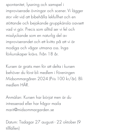
spontanitet, lyssning och samspel i 
improviserade övningar och scener. Vi lägger 
stor vikt vid att bibehålla lekfullhet och en 
stöttande och bejakande gruppkänsla oavsett 
vad vi gör. Precis som alltid ser vi fel och 
misslyckande som en naturlig del av 
improviserandet och ett kvitto på att vi är 
modiga och vågar utmana oss. Inga 
förkunskaper krävs. Från 18 år.
Kursen är gratis men för att delta i kursen 
behöver du först bli medlem i Föreningen 
Midsommargåren 2024 (Pris 100 kr/år). Bli 
medlem 
HÄR
. 
Anmälan: Kursen har börjat men är du 
intresserad eller har frågor maila 
marit@midsommargarden.se 
Datum: Tisdagar 27 augusti - 22 oktober (9 
tillfällen)