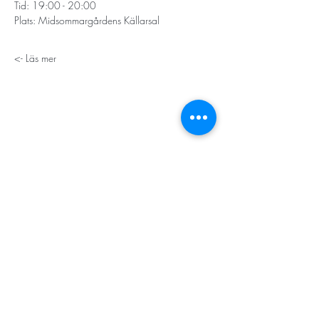
Tid: 19:00 - 20:00
Plats: Midsommargårdens Källarsal
Läs mer ->
STORT TACK
Stockholms stad
Stiftelsen Konung Oscar II:s och Drottning Sofias
Guldbröllopsminne
Hägersten-Älvsjö Stadsdelsförvaltning
Länsstyrelsen i Stockholm
Stiftelsen Kronprinsessan Margaretas Minnesfond
Stiftelsen Maja & J.P. Åhlén
Äldreförvaltningen i Stockholm
Stiftelsen Oscar Hirschs minne
Gålöstiftelsen
Makarna Malmqvists minne
ABF i Stockholm
Söderbergs Bageri