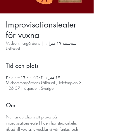
Improvisationsteater
för vuxna
سه‌شنبه ۱۷ میزان
  |  
Midsommargårdens
källarsal
Tid och plats
۱۷ میزان ۱۴۰۳، ۱۹:۰۰ – ۲۰:۰۰
Midsommargårdens källarsal , Telefonplan 3,
126 37 Hägersten, Sverige
Om
Nu har du chans att prova på 
improvisationsteater! I den här studicirkeln, 
riktad till vuxna, utvecklar vi vår fantasi och 