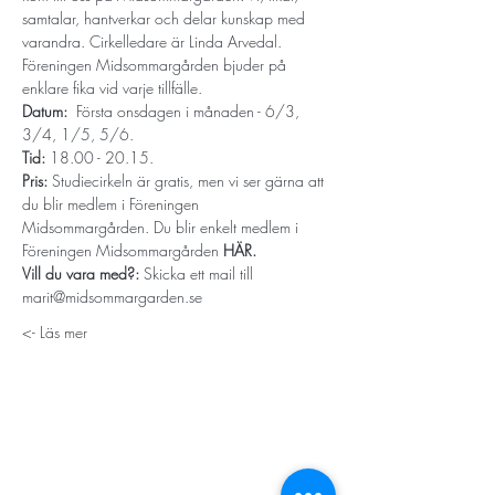
samtalar, hantverkar och delar kunskap med 
varandra. Cirkelledare är Linda Arvedal.
Föreningen Midsommargården bjuder på 
enklare fika vid varje tillfälle.
Datum: 
 Första onsdagen i månaden - 6/3, 
3/4, 1/5, 5/6.
Tid: 
18.00 - 20.15.
Pris:
 Studiecirkeln är gratis, men vi ser gärna att 
du blir medlem i Föreningen 
Midsommargården. Du blir enkelt medlem i 
Föreningen Midsommargården 
HÄR
.
Vill du vara med?: 
Skicka ett mail till 
marit@midsommargarden.se 
Läs mer ->
STORT TACK