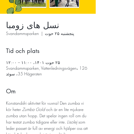
نسل های زومبا
پنجشنبه ۲۵ حوت
  |  
Svandammsparken
Tid och plats
۲۵ حوت ۱۴۰۱، ۱۱:۰۰ – ۱۲:۰۰
Svandammsparken, Vattenledningsvägen، 126
35 Hägersten، سوئد
Om
Konstandsfri aktivitet för vuxna! Den zumba vi 
kör heter 
Zumba Gold
 och är en lite mjukare 
zumba utan hopp. Det spelar ingen roll om du 
har testat zumba tidigare eller inte. 
Lisolej
 som 
leder passet är full av energi och hjälper oss att 