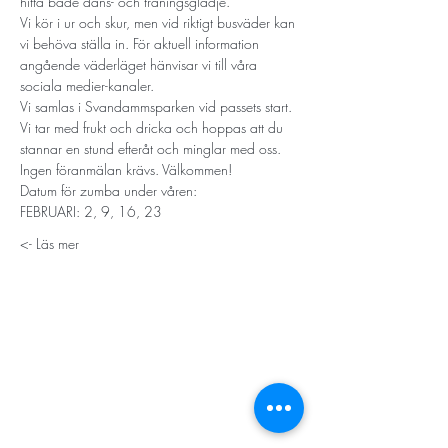
hitta både dans- och träningsglädje.
Vi kör i ur och skur, men vid riktigt busväder kan 
vi behöva ställa in. För aktuell information 
angående väderläget hänvisar vi till våra 
sociala medier-kanaler. 
Vi samlas i Svandammsparken vid passets start. 
Vi tar med frukt och dricka och hoppas att du 
stannar en stund efteråt och minglar med oss.
Ingen föranmälan krävs. Välkommen! 
Datum för zumba under våren:
FEBRUARI: 2, 9, 16, 23
Läs mer ->
STORT TACK
Stockholms stad
Stiftelsen Konung Oscar II:s och Drottning Sofias