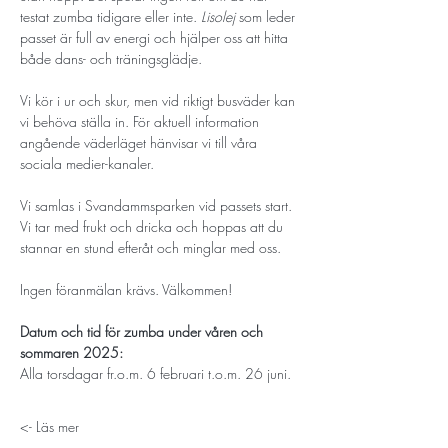
testat zumba tidigare eller inte. 
Lisolej 
som leder 
passet är full av energi och hjälper oss att hitta 
både dans- och träningsglädje.
Vi kör i ur och skur, men vid riktigt busväder kan 
vi behöva ställa in. För aktuell information 
angående väderläget hänvisar vi till våra 
sociala medier-kanaler. 
Vi samlas i Svandammsparken vid passets start. 
Vi tar med frukt och dricka och hoppas att du 
stannar en stund efteråt och minglar med oss. 
Ingen föranmälan krävs. Välkommen!
Datum och tid för zumba under våren och 
sommaren 2025:
Alla torsdagar fr.o.m. 6 februari t.o.m. 26 juni. 
Läs mer ->