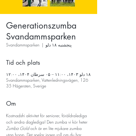
Generationszumba
Svandammsparken
پنجشنبه ۱۸ دلو
  |  
Svandammsparken
Tid och plats
۱۸ دلو ۱۴۰۳، ۱۱:۰۰ – ۰۵ سرطان ۱۴۰۴، ۱۲:۰۰
Svandammsparken, Vattenledningsvägen, 126
35 Hägersten, Sverige
Om
Kostnadsfri aktivitet för seniorer, föräldralediga 
och andra daglediga! Den zumba vi kör heter 
Zumba Gold
 och är en lite mjukare zumba 
utan hopp. Det spelar ingen roll om du har 