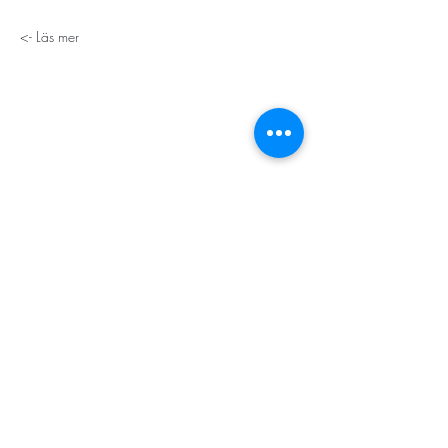
Läs mer ->
STORT TACK
Stockholms stad
Stiftelsen Konung Oscar II:s och Drottning Sofias
Guldbröllopsminne
Hägersten-Älvsjö Stadsdelsförvaltning
Länsstyrelsen i Stockholm
Stiftelsen Kronprinsessan Margaretas Minnesfond
Stiftelsen Maja & J.P. Åhlén
Äldreförvaltningen i Stockholm
Stiftelsen Oscar Hirschs minne
Gålöstiftelsen
Makarna Malmqvists minne
ABF i Stockholm
Söderbergs Bageri
Ica Nära Telefonplan​​