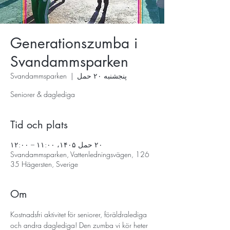
Generationszumba i
Svandammsparken
پنجشنبه ۲۰ حمل
  |  
Svandammsparken
Seniorer & daglediga
Tid och plats
۲۰ حمل ۱۴۰۵، ۱۱:۰۰ – ۱۲:۰۰
Svandammsparken, Vattenledningsvägen, 126
35 Hägersten, Sverige
Om
Kostnadsfri aktivitet för seniorer, föräldralediga 
och andra daglediga! Den zumba vi kör heter 