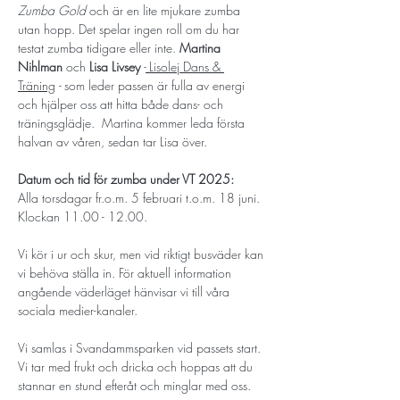
Zumba Gold
 och är en lite mjukare zumba 
utan hopp. Det spelar ingen roll om du har 
testat zumba tidigare eller inte. 
Martina 
Nihlman
 och 
Lisa Livsey
 -
Lisolej Dans & 
Träning
 - 
som leder passen är fulla av energi 
och hjälper oss att hitta både dans- och 
träningsglädje.  Martina
kommer leda första 
halvan av våren, sedan tar Lisa över. 
Datum och tid för zumba under VT 2025:
Alla torsdagar fr.o.m. 5 februari t.o.m. 18 juni.
Klockan 11.00 - 12.00.
Vi kör i ur och skur, men vid riktigt busväder kan 
vi behöva ställa in. För aktuell information 
angående väderläget hänvisar vi till våra 
sociala medier-kanaler. 
Vi samlas i Svandammsparken vid passets start. 
Vi tar med frukt och dricka och hoppas att du 
stannar en stund efteråt och minglar med oss. 