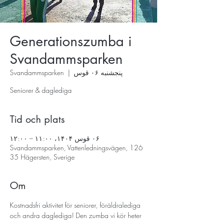
Generationszumba i
Svandammsparken
پنجشنبه ۰۶ قوس
  |  
Svandammsparken
Seniorer & daglediga
Tid och plats
۰۶ قوس ۱۴۰۴، ۱۱:۰۰ – ۱۲:۰۰
Svandammsparken, Vattenledningsvägen, 126
35 Hägersten, Sverige
Om
Kostnadsfri aktivitet för seniorer, föräldralediga 
och andra daglediga! Den zumba vi kör heter 