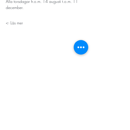
Alla torsdagar fr.o.m. 14 augusti t.o.m. 11 
december.
Läs mer ->
STORT TACK
Stockholms stad
Stiftelsen Konung Oscar II:s och Drottning Sofias
Guldbröllopsminne
Hägersten-Älvsjö Stadsdelsförvaltning
Länsstyrelsen i Stockholm
Stiftelsen Kronprinsessan Margaretas Minnesfond
Stiftelsen Maja & J.P. Åhlén
Äldreförvaltningen i Stockholm
Stiftelsen Oscar Hirschs minne
Gålöstiftelsen
Makarna Malmqvists minne
ABF i Stockholm
Söderbergs Bageri