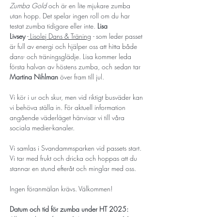
Zumba Gold
 och är en lite mjukare zumba 
utan hopp. Det spelar ingen roll om du har 
testat zumba tidigare eller inte. 
Lisa 
Livsey
 -
Lisolej Dans & Träning
 - 
som leder passet 
är full av energi och hjälper oss att hitta både 
dans- och träningsglädje. Lisa kommer leda 
första halvan av höstens zumba, och sedan tar 
Martina Nihlman
över fram till jul. 
Vi kör i ur och skur, men vid riktigt busväder kan 
vi behöva ställa in. För aktuell information 
angående väderläget hänvisar vi till våra 
sociala medier-kanaler. 
Vi samlas i Svandammsparken vid passets start. 
Vi tar med frukt och dricka och hoppas att du 
stannar en stund efteråt och minglar med oss. 
Ingen föranmälan krävs. Välkommen!
Datum och tid för zumba under HT 2025: