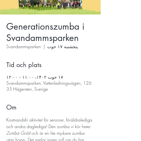
Generationszumba i
Svandammsparken
پنجشنبه ۱۷ حوت
  |  
Svandammsparken
Tid och plats
۱۷ حوت ۱۴۰۲، ۱۱:۰۰ – ۱۲:۰۰
Svandammsparken, Vattenledningsvägen, 126
35 Hägersten, Sverige
Om
Kostnandsfri aktivitet för seniorer, föräldralediga 
och andra daglediga! Den zumba vi kör heter 
Zumba Gold
 och är en lite mjukare zumba 
utan hopp. Det spelar ingen roll om du har 