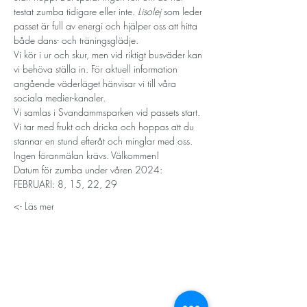
testat zumba tidigare eller inte. 
Lisolej
 som leder 
passet är full av energi och hjälper oss att hitta 
både dans- och träningsglädje.
Vi kör i ur och skur, men vid riktigt busväder kan 
vi behöva ställa in. För aktuell information 
angående väderläget hänvisar vi till våra 
sociala medier-kanaler.
Vi samlas i Svandammsparken vid passets start. 
Vi tar med frukt och dricka och hoppas att du 
stannar en stund efteråt och minglar med oss.
Ingen föranmälan krävs. Välkommen!
Datum för zumba under våren 2024:
FEBRUARI: 8, 15, 22, 29
Läs mer ->
STORT TACK