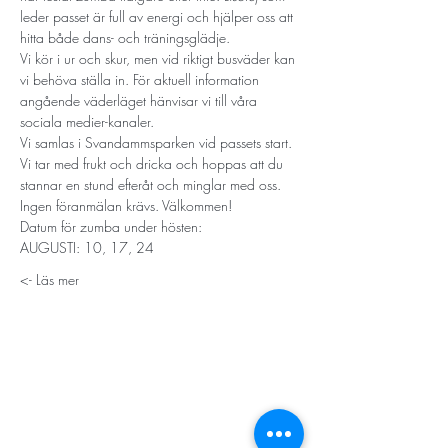
leder passet är full av energi och hjälper oss att 
hitta både dans- och träningsglädje.
Vi kör i ur och skur, men vid riktigt busväder kan 
vi behöva ställa in. För aktuell information 
angående väderläget hänvisar vi till våra 
sociala medier-kanaler.
Vi samlas i Svandammsparken vid passets start. 
Vi tar med frukt och dricka och hoppas att du 
stannar en stund efteråt och minglar med oss.
Ingen föranmälan krävs. Välkommen!
Datum för zumba under hösten:
AUGUSTI: 10, 17, 24
Läs mer ->
STORT TACK