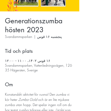
Generationszumba
hösten 2023
پنجشنبه ۱۶ قوس
  |  
Svandammsparken
Tid och plats
۱۶ قوس ۱۴۰۲، ۱۱:۰۰ – ۱۲:۰۰
Svandammsparken, Vattenledningsvägen, 126
35 Hägersten, Sverige
Om
Konstandsfri aktivitet för vuxna! Den zumba vi 
kör heter 
Zumba Gold
 och är en lite mjukare 
zumba utan hopp. Det spelar ingen roll om du 
har testat zumba tidigare eller inte. 
Lisolej
 som 