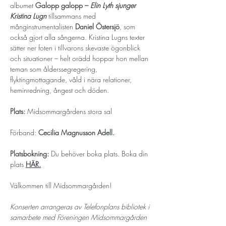
albumet 
Galopp galopp –
Elin Lyth sjunger 
Kristina Lugn 
tillsammans med 
månginstrumentalisten 
Daniel Östersjö
, som 
också gjort alla sångerna. Kristina Lugns texter 
sätter ner foten i tillvarons skevaste ögonblick 
och situationer – helt orädd hoppar hon mellan 
teman som ålderssegregering, 
flyktingmottagande, våld i nära relationer, 
heminredning, ångest och döden. 
Plats:
 Midsommargårdens stora sal 
Förband: 
Cecilia Magnusson Adell.
Platsbokning:
 Du behöver boka plats. Boka din 
plats 
HÄR.
Välkommen till Midsommargården! 
Konserten arrangeras av Telefonplans bibliotek i 
samarbete med Föreningen Midsommargården 