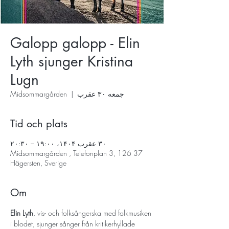
Galopp galopp - Elin
Lyth sjunger Kristina
Lugn
جمعه ۳۰ عقرب
  |  
Midsommargården
Tid och plats
۳۰ عقرب ۱۴۰۴، ۱۹:۰۰ – ۲۰:۳۰
Midsommargården , Telefonplan 3, 126 37
Hägersten, Sverige
Om
Elin Lyth
, vis- och folksångerska med folkmusiken 
i blodet, sjunger sånger från kritikerhyllade 