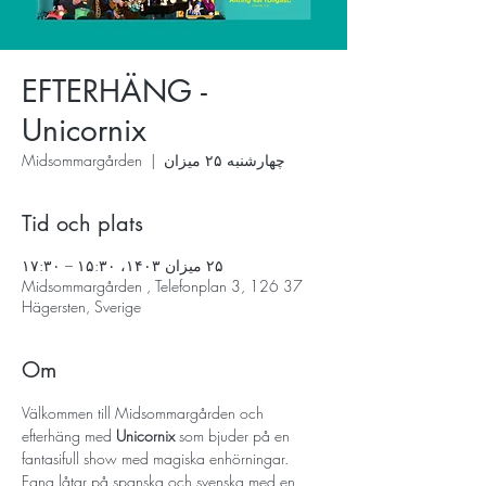
EFTERHÄNG -
Unicornix
چهارشنبه ۲۵ میزان
  |  
Midsommargården
Tid och plats
۲۵ میزان ۱۴۰۳، ۱۵:۳۰ – ۱۷:۳۰
Midsommargården , Telefonplan 3, 126 37
Hägersten, Sverige
Om
Välkommen till Midsommargården och 
efterhäng med 
Unicornix 
som bjuder på en 
fantasifull show med magiska enhörningar. 
Egna låtar på spanska och svenska med en 