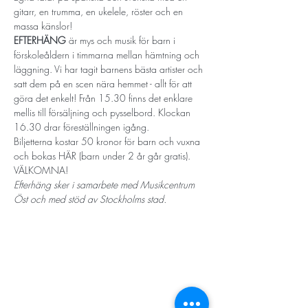
gitarr, en trumma, en ukelele, röster och en 
massa känslor!
EFTERHÄNG 
är mys och musik för barn i 
förskoleåldern i timmarna mellan hämtning och 
läggning. Vi har tagit barnens bästa artister och 
satt dem på en scen nära hemmet - allt för att 
göra det enkelt! Från 15.30 finns det enklare 
mellis till försäljning och pysselbord. Klockan 
16.30 drar föreställningen igång.
Biljetterna kostar 50 kronor för barn och vuxna 
och bokas 
HÄR
 (barn under 2 år går gratis). 
VÄLKOMNA!
Efterhäng sker i samarbete med Musikcentrum 
Öst och med stöd av Stockholms stad.
STORT TACK