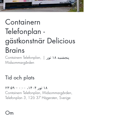
Containern
Telefonplan -
gästkonstnär Delicious
Brains
پنجشنبه ۱۸ ثور
  |  
Containern Telefonplan,
Midsommargården
Tid och plats
۱۸ ثور ۱۴۰۴، ۰:۰۰ – ۲۳:۵۹
Containern Telefonplan, Midsommargården,
Telefonplan 3, 126 37 Hägersten, Sverige
Om