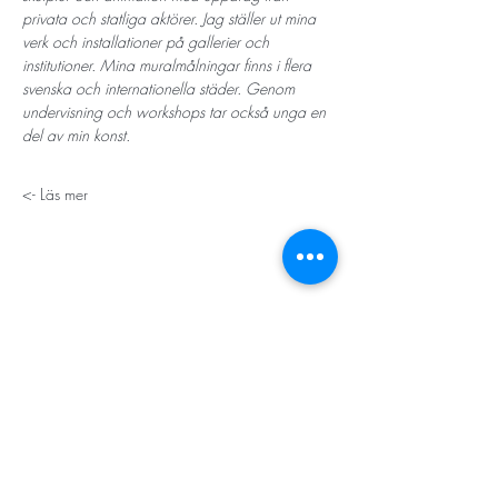
privata och statliga aktörer. Jag ställer ut mina 
verk och installationer på gallerier och 
institutioner. Mina muralmålningar finns i flera 
svenska och internationella städer. Genom 
undervisning och workshops tar också unga en 
del av min konst. 
Läs mer ->
STORT TACK
Stockholms stad
Stiftelsen Konung Oscar II:s och Drottning Sofias
Guldbröllopsminne
Hägersten-Älvsjö Stadsdelsförvaltning
Länsstyrelsen i Stockholm
Stiftelsen Kronprinsessan Margaretas Minnesfond
Stiftelsen Maja & J.P. Åhlén