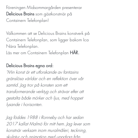
Föreningen Midsommargården presenterar 
Delicious Brains
 som gästkonstnär på 
Containern Telefonplan! 
Välkommen att se Delicious Brains konstverk på 
Containern Telefonplan, som ligger bakom Ica 
Nära Telefonplan. 
Läs mer om Containern Telefonplan 
HÄR. 
Delicious Brains egna ord: 
"Min konst är ett utforskande av fantasins 
gränslösa världar och en reflektion över vår 
samtid. Jag tror på konsten som ett 
transformerande verktyg och strävar efter att 
gestalta både mörker och ljus, med hoppet 
lysande i horisonten. 
Jag föddes 1988 i Ronneby och har sedan 
2017 kallat Malmö för mitt hem. Jag lever som 
konstnär verksam inom muralmåleri, teckning, 
skulptur och animation med uppdrag från 