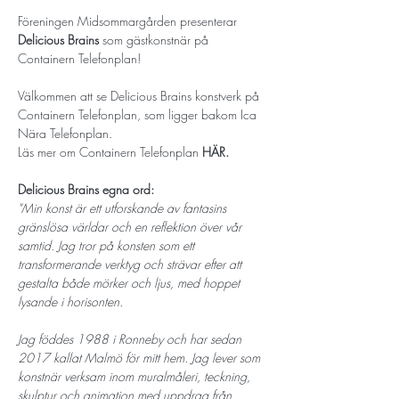
Föreningen Midsommargården presenterar 
Delicious Brains
 som gästkonstnär på 
Containern Telefonplan! 
Välkommen att se Delicious Brains konstverk på 
Containern Telefonplan, som ligger bakom Ica 
Nära Telefonplan. 
Läs mer om Containern Telefonplan 
HÄR. 
Delicious Brains egna ord: 
"Min konst är ett utforskande av fantasins 
gränslösa världar och en reflektion över vår 
samtid. Jag tror på konsten som ett 
transformerande verktyg och strävar efter att 
gestalta både mörker och ljus, med hoppet 
lysande i horisonten. 
Jag föddes 1988 i Ronneby och har sedan 
2017 kallat Malmö för mitt hem. Jag lever som 
konstnär verksam inom muralmåleri, teckning, 
skulptur och animation med uppdrag från 