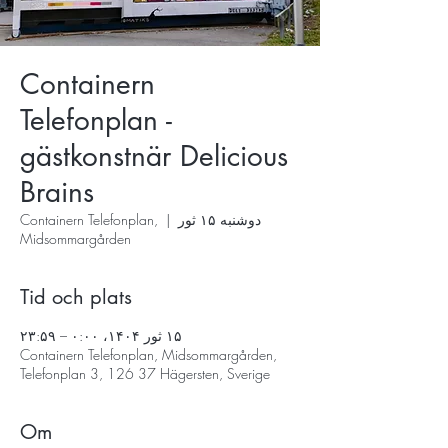
Containern
Telefonplan -
gästkonstnär Delicious
Brains
دوشنبه ۱۵ ثور
  |  
Containern Telefonplan,
Midsommargården
Tid och plats
۱۵ ثور ۱۴۰۴، ۰:۰۰ – ۲۳:۵۹
Containern Telefonplan, Midsommargården,
Telefonplan 3, 126 37 Hägersten, Sverige
Om