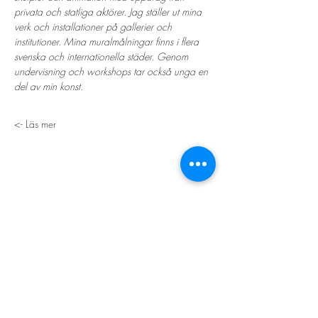
privata och statliga aktörer. Jag ställer ut mina 
verk och installationer på gallerier och 
institutioner. Mina muralmålningar finns i flera 
svenska och internationella städer. Genom 
undervisning och workshops tar också unga en 
del av min konst. 
Läs mer ->
STORT TACK
Stockholms stad
Stiftelsen Konung Oscar II:s och Drottning Sofias
Guldbröllopsminne
Hägersten-Älvsjö Stadsdelsförvaltning
Länsstyrelsen i Stockholm
Stiftelsen Kronprinsessan Margaretas Minnesfond
Stiftelsen Maja & J.P. Åhlén