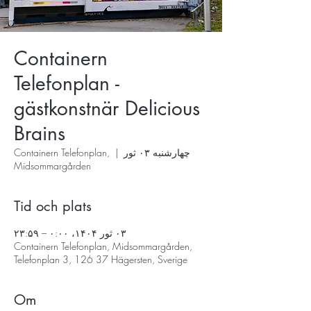
Containern
Telefonplan -
gästkonstnär Delicious
Brains
چهارشنبه ۰۳ ثور
  |  
Containern Telefonplan,
Midsommargården
Tid och plats
۰۳ ثور ۱۴۰۴، ۰:۰۰ – ۲۳:۵۹
Containern Telefonplan, Midsommargården,
Telefonplan 3, 126 37 Hägersten, Sverige
Om