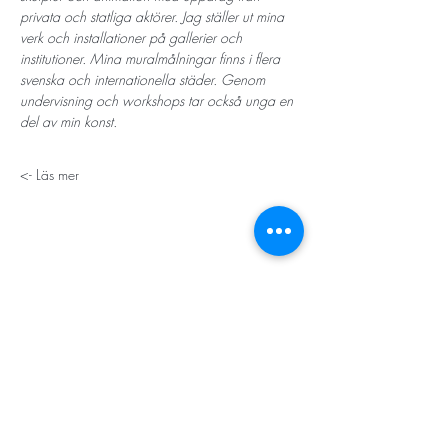
privata och statliga aktörer. Jag ställer ut mina 
verk och installationer på gallerier och 
institutioner. Mina muralmålningar finns i flera 
svenska och internationella städer. Genom 
undervisning och workshops tar också unga en 
del av min konst. 
Läs mer ->
STORT TACK
Stockholms stad
Stiftelsen Konung Oscar II:s och Drottning Sofias
Guldbröllopsminne
Hägersten-Älvsjö Stadsdelsförvaltning
Länsstyrelsen i Stockholm
Stiftelsen Kronprinsessan Margaretas Minnesfond
Stiftelsen Maja & J.P. Åhlén