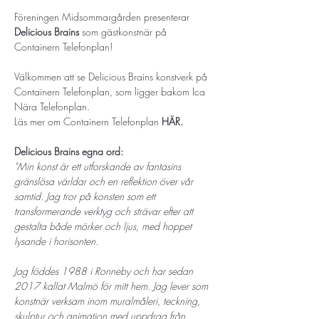
Föreningen Midsommargården presenterar 
Delicious Brains
 som gästkonstnär på 
Containern Telefonplan! 
Välkommen att se Delicious Brains konstverk på 
Containern Telefonplan, som ligger bakom Ica 
Nära Telefonplan. 
Läs mer om Containern Telefonplan 
HÄR. 
Delicious Brains egna ord: 
"Min konst är ett utforskande av fantasins 
gränslösa världar och en reflektion över vår 
samtid. Jag tror på konsten som ett 
transformerande verktyg och strävar efter att 
gestalta både mörker och ljus, med hoppet 
lysande i horisonten. 
Jag föddes 1988 i Ronneby och har sedan 
2017 kallat Malmö för mitt hem. Jag lever som 
konstnär verksam inom muralmåleri, teckning, 
skulptur och animation med uppdrag från 