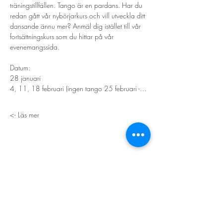
träningstillfällen. Tango är en pardans. Har du 
redan gått vår nybörjarkurs och vill utveckla ditt 
dansande ännu mer? Anmäl dig istället till vår 
fortsättningskurs som du hittar på vår 
evenemangssida. 
Datum: 
28 januari
4, 11, 18 februari (ingen tango 25 februari -…
Läs mer ->
STORT TACK
Stockholms stad
Stiftelsen Konung Oscar II:s och Drottning Sofias
Guldbröllopsminne