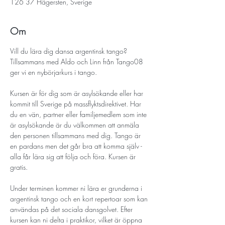
126 37 Hägersten, Sverige
Om
Vill du lära dig dansa argentinsk tango? 
Tillsammans med Aldo och Linn från Tango08 
ger vi en nybörjarkurs i tango.
Kursen är för dig som är asylsökande eller har 
kommit till Sverige på massflyktsdirektivet. Har 
du en vän, partner eller familjemedlem som inte 
är asylsökande är du välkommen att anmäla 
den personen tillsammans med dig. Tango är 
en pardans men det går bra att komma själv - 
alla får lära sig att följa och föra. Kursen är 
gratis.
Under terminen kommer ni lära er grunderna i 
argentinsk tango och en kort repertoar som kan 
användas på det sociala dansgolvet. Efter 
kursen kan ni delta i praktikor, vilket är öppna 