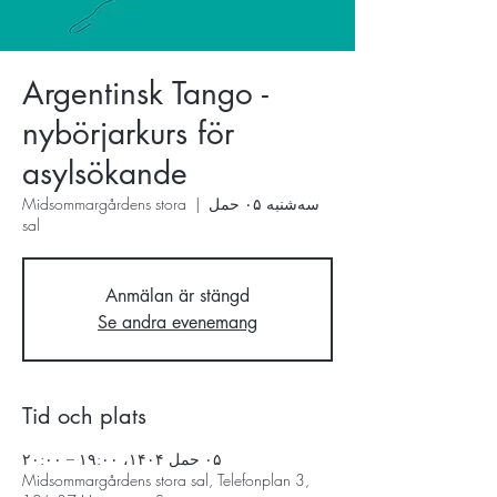
Argentinsk Tango -
nybörjarkurs för
asylsökande
سه‌شنبه ۰۵ حمل
  |  
Midsommargårdens stora
sal
Anmälan är stängd
Se andra evenemang
Tid och plats
۰۵ حمل ۱۴۰۴، ۱۹:۰۰ – ۲۰:۰۰
Midsommargårdens stora sal, Telefonplan 3,