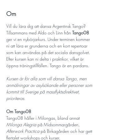
Om
Vill du lära dig att dansa Argentinsk Tango? 
Tillsammans med Aldo och Linn från 
Tango08
ger vi en nybörjarkurs. Under terminen kommer 
ni att lära er grunderna och en kort repertoar 
som kan användas på det sociala dansgolvet. 
Efter kursen kan ni delta i praktikor, vilket är 
öppna träningstillfällen. Tango är en pardans.
Kursen är för alla som vill dansa Tango, men 
anmälningar av asylsökande eller personer som 
kommit till Sverige på massflyktsdirektivet, 
prioriteras.
Om Tango08
Tango08 håller i Milongas, bland annat 
Milonga Alegria
 på Midsommargården, 
Afterwork Practica
 på Birkagården och har gett 
flertalet workshops och kurser. 