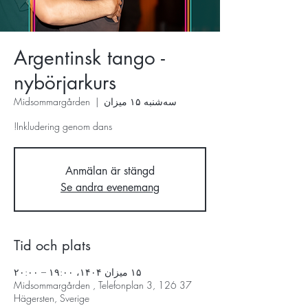
Argentinsk tango -
nybörjarkurs
سه‌شنبه ۱۵ میزان
  |  
Midsommargården
Inkludering genom dans!
Anmälan är stängd
Se andra evenemang
Tid och plats
۱۵ میزان ۱۴۰۴، ۱۹:۰۰ – ۲۰:۰۰
Midsommargården , Telefonplan 3, 126 37
Hägersten, Sverige