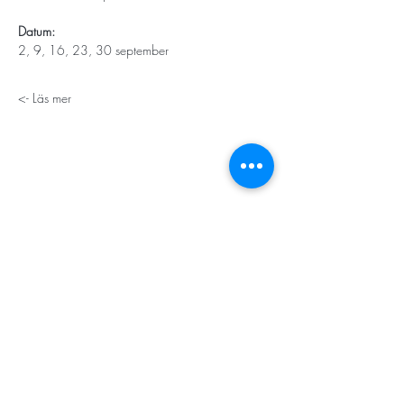
Datum: 
2, 9, 16, 23, 30 september
Läs mer ->
STORT TACK
Stockholms stad
Stiftelsen Konung Oscar II:s och Drottning Sofias
Guldbröllopsminne
Hägersten-Älvsjö Stadsdelsförvaltning
Länsstyrelsen i Stockholm
Stiftelsen Kronprinsessan Margaretas Minnesfond
Stiftelsen Maja & J.P. Åhlén
Äldreförvaltningen i Stockholm
Stiftelsen Oscar Hirschs minne
Gålöstiftelsen
Makarna Malmqvists minne