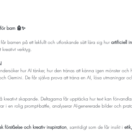
 för barn 🤖✨
år barnen på ett lekfullt och utforskande sätt lära sig hur 
artificiell i
kreativt verktyg.
I
 undersöker hur AI tänker, hur den tränas att känna igen mönster oc
h Gemini. De får själva prova att träna en AI, lösa utmaningar o
reativt skapande. Deltagarna får upptäcka hur text kan förvandlas ti
tar i en rolig prompt-battle, analyserar AI-genererade bilder och pr
sk förståelse och kreativ inspiration
, samtidigt som de får insikt i 
etik