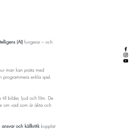
ntelligens (AI) 
fungerar – och 
h hur man kan prata med 
ch programmera enkla spel.
ll bilder, ljud och film. De 
atar om vad som är äkta och 
, ansvar och källkritik
 kopplat 