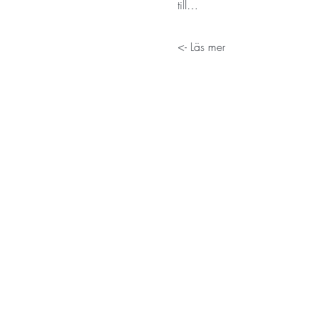
till…
Läs mer ->