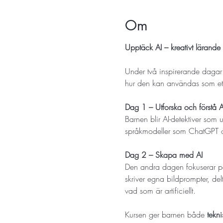
Om
Upptäck AI – kreativt lärande
Under två inspirerande dagar f
hur den kan användas som ett 
Dag 1 – Utforska och förstå A
Barnen blir AI-detektiver som
språkmodeller som ChatGPT oc
Dag 2 – Skapa med AI
Den andra dagen fokuserar på k
skriver egna bildprompter, del
vad som är artificiellt.
Kursen ger barnen både
 tekni