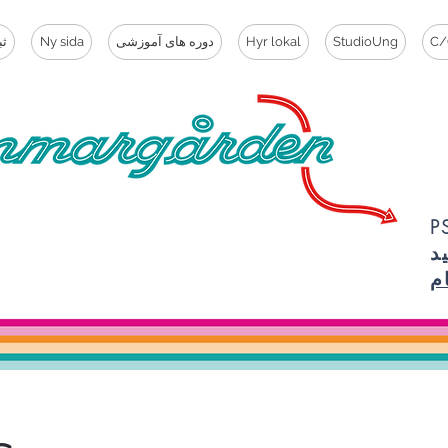
C/
StudioUng
Hyr lokal
دوره های آموزشی
Ny sida
ثب
ما مهم