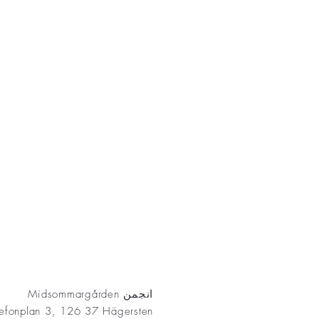
AKT
انجمن Midsommargården
lefonplan 3, 126 37 Hägersten