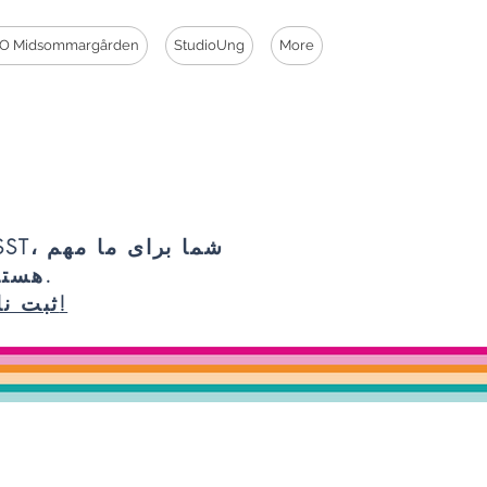
O Midsommargården
StudioUng
More
PSST، شما برای 
هستید.
ثبت نام!