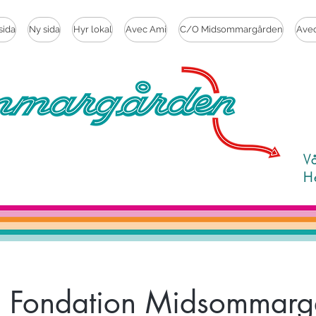
sida
Ny sida
Hyr lokal
Avec Ami
C/O Midsommargården
Ave
V
H
a Fondation Midsommarg