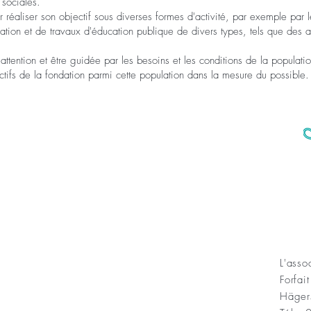
 sociales.
réaliser son objectif sous diverses formes d'activité, par exemple par le
iation et de travaux d'éducation publique de divers types, tels que des a
 attention et être guidée par les besoins et les conditions de la populatio
jectifs de la fondation parmi cette population dans la mesure du possible.
KONT
L'ass
Forfai
ning Sofias Guldbröllopsminne
Häger