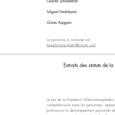
Gunilla Schöldström
Miguel Fredriksson
Goran Aspgren
La personne à contacter est
lenachristina.thalin@gmail.com
Extraits des statuts de la
Le but de la Fondation Midsommargården est
compréhension entre les personnes, apparte
promouvoir le développement personnel de l'