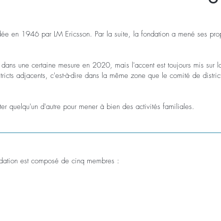
e en 1946 par LM Ericsson. Par la suite, la fondation a mené ses prop
és dans une certaine mesure en 2020, mais l'accent est toujours mis sur 
cts adjacents, c'est-à-dire dans la même zone que le comité de district a
er quelqu'un d'autre pour mener à bien des activités familiales.
fondation est composé de cinq membres :