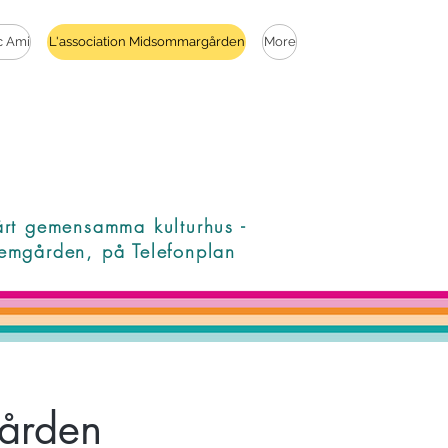
c Ami
L'association Midsommargården
More
årt gemensamma kulturhus -
emgården, på Telefonplan
ården