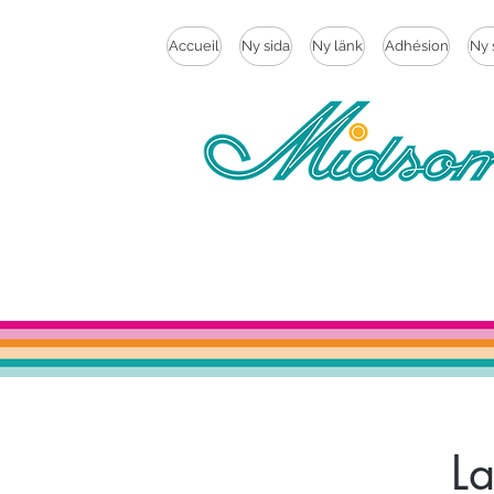
Accueil
Ny sida
Ny länk
Adhésion
Ny 
L