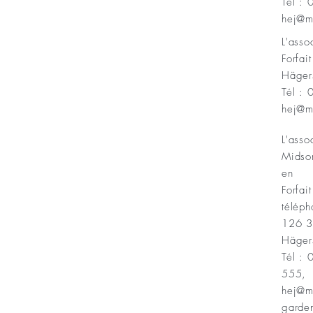
Tél :
Minnesfond
hej@m
L'ass
Forfai
Häger
Tél :
hej@m
L'asso
Midso
en
Forfait
téléph
126 
Häger
Tél :
555,
hej@m
garde