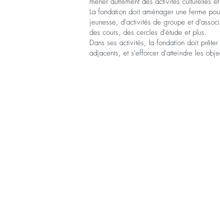
mener autrement des activités culturelles et
La fondation doit aménager une ferme pour 
jeunesse, d'activités de groupe et d'assoc
des cours, des cercles d'étude et plus.
Dans ses activités, la fondation doit prêter
adjacents, et s'efforcer d'atteindre les ob
STORT TACK
Stockholms stad
Stiftelsen Konung Oscar II:s och Drott
Hägersten-Älvsjö Stadsdelsförvaltning
Länsstyrelsen i Stockholm