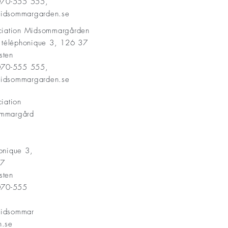
 070-555 555,
idsommargarden.se
ociation Midsommargården
t téléphonique 3, 126 37
sten
 070-555 555,
idsommargarden.se
ciation
mmargård
onique 3,
37
sten
 070-555
idsommar
n.se