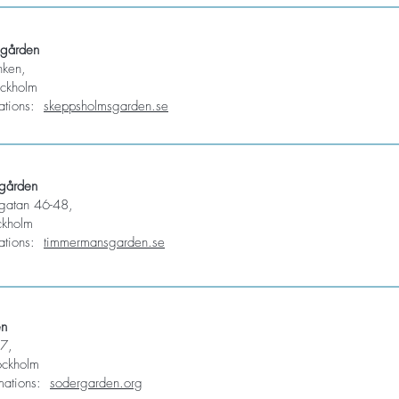
sgården
nken,
ckholm
mations:
skeppsholmsgarden.se
gården
gatan 46-48,
ckholm
mations:
timmermansgarden.se
en
7,
ockholm
rmations:
sodergarden.org