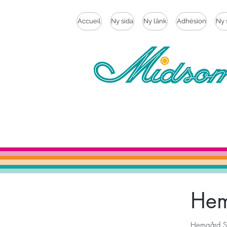
Accueil
Ny sida
Ny länk
Adhésion
Ny 
Hem
Hemgård Sto