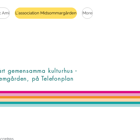
c Ami
L'association Midsommargården
More
årt gemensamma kulturhus -
emgården, på Telefonplan
contres