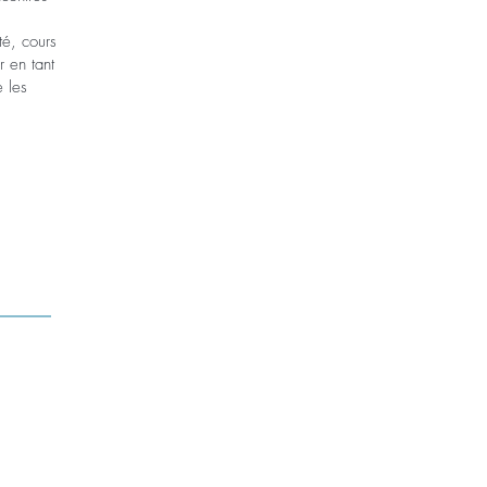
té, cours
r en tant
 les