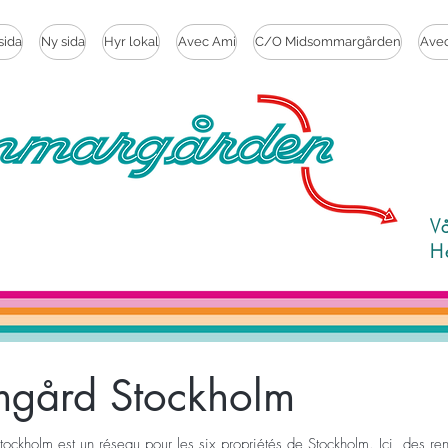
sida
Ny sida
Hyr lokal
Avec Ami
C/O Midsommargården
Ave
V
H
gård Stockholm
ckholm est un réseau pour les six propriétés de Stockholm. Ici, des ren