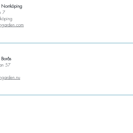
 Norrköping
an 7
köping
mgarden.com
 Borås
an 57
mgarden.nu