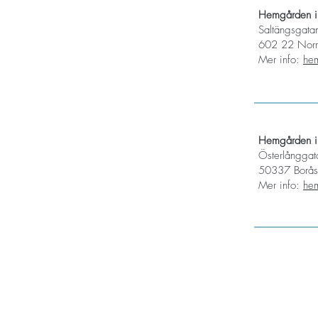
Hemgården i
Saltängsgat
602 22 Norr
Mer info:
he
Hemgården i
Österlånggat
50337 Borås
Mer info:
he