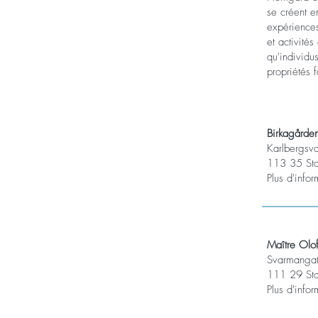
se créent e
expériences
et activité
qu'individu
propriétés 
Birkagårde
Karlbergsv
113 35 St
Plus d'info
Maître Olo
Svarmangat
111 29 St
Plus d'info