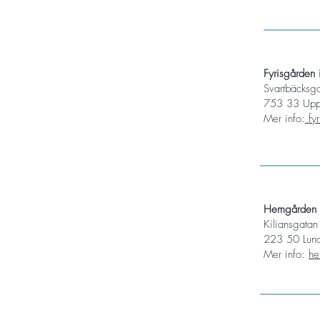
Fyrisgården 
Svartbäcksg
753 33 Upp
Mer info:
fyr
Hemgården 
Kiliansgata
223 50 Lun
Mer info:
he