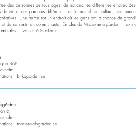
ntre des personnes de tous âges, de nationalités différentes et avec des
 de vie et des parcours différents. Les fermes offrent culture, communau
s créatives. Une ferme est un endroit où les gens ont la chance de grandi
s et de se sentir en communauté. En plus de Midsommargården, il existe
familiales suivantes à Stockholm :
n
agen 86B,
ockholm
rmations:
birkagarden.se
fsgården
an 6,
ockholm
rmations:
masterolofsgarden.se