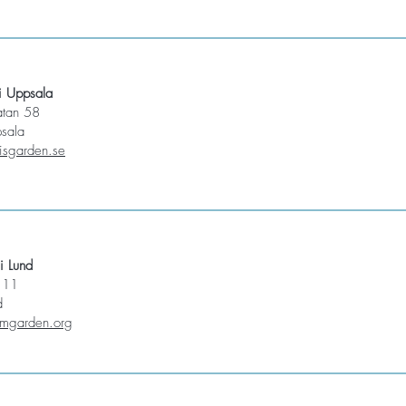
i Uppsala
atan 58
sala
isgarden.se
i Lund
n 11
d
mgarden.org