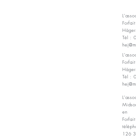
KONT
L'ass
Forfai
ning Sofias Guldbröllopsminne
Häger
Tél :
Minnesfond
hej@m
L'ass
Forfai
Häger
Tél :
hej@m
L'asso
Midso
en
Forfait
téléph
126 