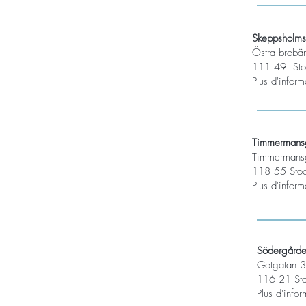
Skeppsholm
Östra brobä
111 49 Sto
Plus d'infor
Timmermans
Timmermans
118 55 Sto
Plus d'infor
Södergård
Gotgatan 3
116 21 St
Plus d'info