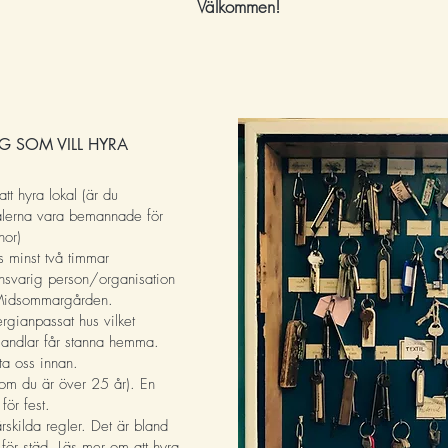
Välkommen!
IG SOM VILL HYRA
tt hyra lokal (är du
lerna vara bemannade för
nor)
s minst två timmar
ansvarig person/organisation
 Midsommargården.
rgianpassat hus vilket
 mandlar får stanna hemma.
a oss innan.
(om du är över 25
år). En
för fest.
rskilda regler. Det
är bland
 för städ.
L
äs mer om att hyra