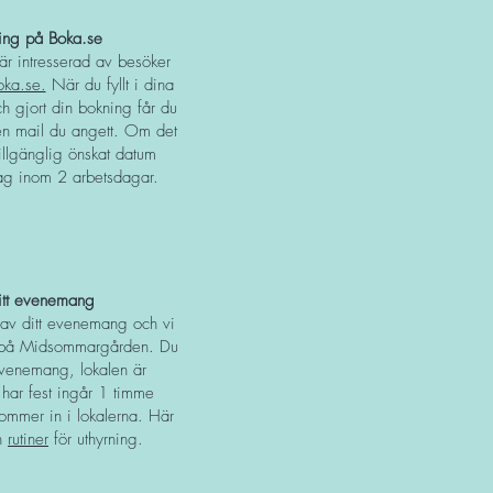
ing på Boka.se
 är intresserad av besöker
oka.se.
När du fyllt i dina
ch gjort din bokning får du
en mail du angett. Om det
 tillgänglig önskat datum
lag inom 2 arbetsdagar.
itt evenemang
ta av ditt evenemang och vi
nd på Midsommargården. Du
evenemang, lokalen är
ar fest ingår 1 timme
 kommer in i lokalerna. Här
h
rutiner
för uthyrning.