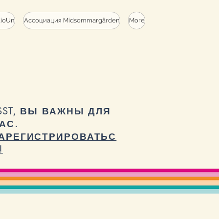
dioUn
Ассоциация Midsommargården
More
SST, ВЫ ВАЖНЫ ДЛЯ
АС.
АРЕГИСТРИРОВАТЬС
!