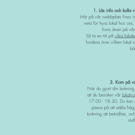
1. Läs info och kolla v
Här på vår webbplats finns 
veta för hyra lokal hos oss
finns även på vå
Så ta en titt på
våra lokale
fundera över vilken lokal
bä
3. Kom på vå
När du gjort din bokning, 
att du besöker vår
lokalv
17.00 - 18.30. Du kan 
passa på att ställa frå
bokning att bekräftas, oc
slut