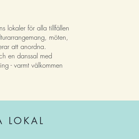
okaler för alla tillfällen
 kulturarrangemang, möten,
nerar att anordna.
 och en danssal med
ning - varmt välkomme
n
A LOKAL