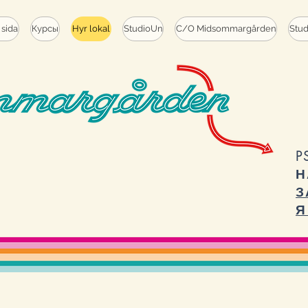
 sida
Курсы
Hyr lokal
StudioUn
C/O Midsommargården
Stu
P
Н
З
Я