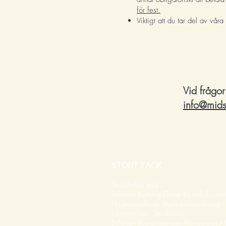
för fest.
Viktigt att du tar del av våra
Vid frågor
info
@mids
STORT TACK
Stockholms stad
Stiftelsen Konung Oscar II:s och Drott
Hägersten-Älvsjö Stadsdelsförvaltning
Länsstyrelsen i Stockholm
Stiftelsen Kronprinsessan Margaretas 