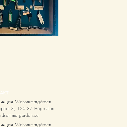
AKT
иация Midsommargården
onplan 3, 126 37 Hägersten
idsommargarden.se
иация Midsommargården