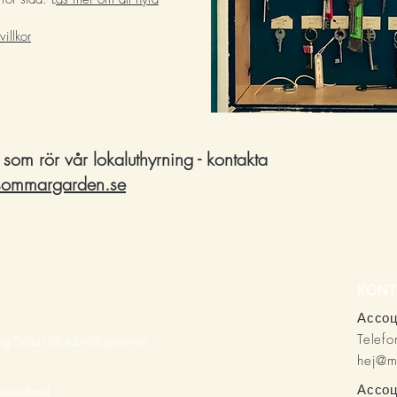
v
illkor
 som rör vår lokaluthyrning - kontakta
ommargarden.se
KONT
Ассоц
Telef
ning Sofias Guldbröllopsminne
hej@m
Ассоц
Minnesfond