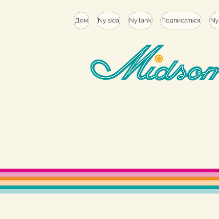
Дом
Ny sida
Ny länk
Подписаться
Ny