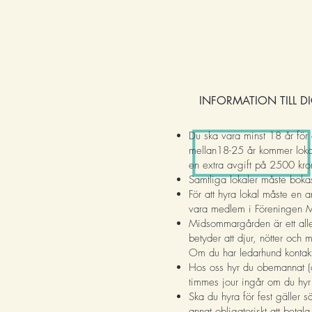
INFORMATION TILL D
Du ska vara minst 18 år för a
mellan18-25 år kommer loka
en extra avgift på 2500 kro
Samtliga lokaler måste boka
För att hyra lokal måste en 
vara medlem i Föreningen
Midsommargården är ett alle
betyder att djur, nötter och
Om du har ledarhund kontakt
Hos oss hyr du obemannat 
timmes
jour ingår om du hyr 
Ska du hyra för fest gäller sä
annat obligatoriskt att betala