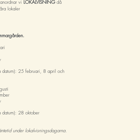
r anordnar vi
LOKALVISNING
då
åra lokaler
mmargården.
uari
r
a datum): 25 februari, 8 april och
gusti
ember
r
sa datum): 28 oktober
äntetid under lokalvisningsdagarna.