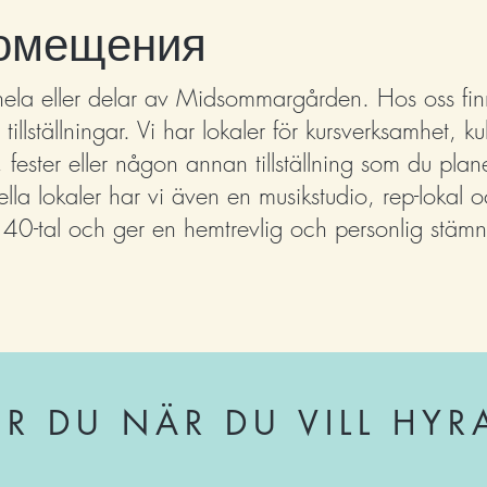
омещения
ela eller delar av Midsommargården. Hos oss finns l
 tillställningar. Vi har lokaler för kursverksamhet,
, fester eller någon annan tillställning som du pla
ella lokaler har vi även en musikstudio, rep-lokal
40-tal och ger en hemtrevlig och personlig stäm
R DU NÄR DU VILL HYR