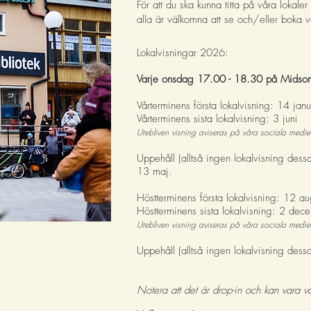
För att du ska kunna titta på våra lokale
alla är välkomna att se och/eller boka v
Lokalvisningar 2026:
Varje onsdag 17.00 - 18.30 på
Midso
Vårterminens första lokalvisning: 14 jan
Vårterminens sista lokalvisning: 3 juni
Utebliven visning aviseras på våra sociala medie
Uppehåll (alltså ingen lokalvisning dess
13 maj.
Höstterminens första lokalvisning: 12 au
Höstterminens sista lokalvisning: 2 dec
Utebliven visning aviseras på våra sociala medie
Uppehåll (alltså ingen lokalvisning des
Notera att det är drop-in och kan vara v