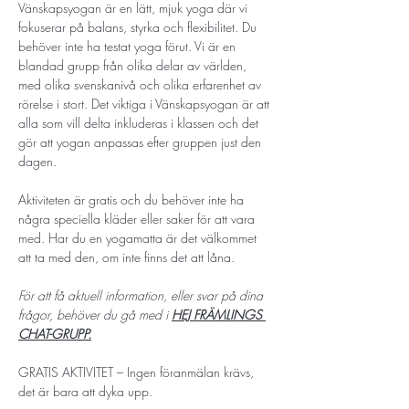
Vänskapsyogan är en lätt, mjuk yoga där vi 
fokuserar på balans, styrka och flexibilitet. Du 
behöver inte ha testat yoga förut. Vi är en 
blandad grupp från olika delar av världen, 
med olika svenskanivå och olika erfarenhet av 
rörelse i stort. Det viktiga i Vänskapsyogan är att 
alla som vill delta inkluderas i klassen och det 
gör att yogan anpassas efter gruppen just den 
dagen. 
Aktiviteten är gratis och du behöver inte ha 
några speciella kläder eller saker för att vara 
med. Har du en yogamatta är det välkommet 
att ta med den, om inte finns det att låna.
För att få aktuell information, eller svar på dina 
frågor, behöver du gå med i 
HEJ FRÄMLINGS 
CHAT-GRUPP
.
GRATIS AKTIVITET – Ingen föranmälan krävs, 
det är bara att dyka upp.