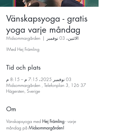
Vänskapsyoga - gratis
yoga varje måndag
الاثنين، 03 نوفمبر
  |  
Midsommargården
Med Hej Främling!
Tid och plats
03 نوفمبر 2025، 7:15 م – 8:15 م
Midsommargården , Telefonplan 3, 126 37
Hägersten, Sverige
Om
Vänskapsyoga med 
Hej Främling
 - varje 
måndag på 
Midsommargården!