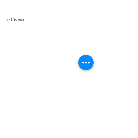
Läs mer ->
STORT TACK
Stockholms stad
Stiftelsen Konung Oscar II:s och Drottning Sofias
Guldbröllopsminne
Hägersten-Älvsjö Stadsdelsförvaltning
Länsstyrelsen i Stockholm
Stiftelsen Kronprinsessan Margaretas Minnesfond
Stiftelsen Maja & J.P. Åhlén
Äldreförvaltningen i Stockholm
Stiftelsen Oscar Hirschs minne
Gålöstiftelsen
Makarna Malmqvists minne
ABF i Stockholm
Söderbergs Bageri
Ica Nära Telefonplan​​