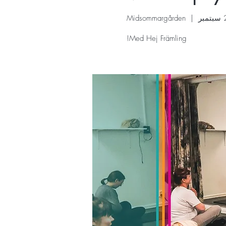
Midsommargården
  |  
Med Hej Främling!