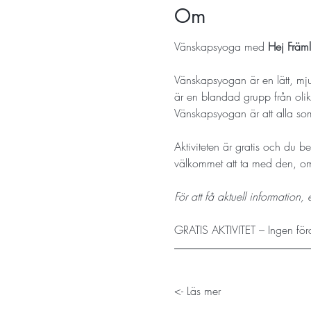
Om
Vänskapsyoga med 
Hej Främl
Vänskapsyogan är en lätt, mjuk
är en blandad grupp från olika
Vänskapsyogan är att alla som
Aktiviteten är gratis och du b
välkommet att ta med den, om 
För att få aktuell information
GRATIS AKTIVITET – Ingen för
Läs mer ->