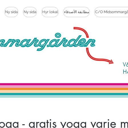
C/O Midsommargå
مطابقة الأصدقاء
Hyr lokal
Ny sida
Ny sida
V
H
ga - gratis yoga varje