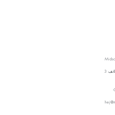
Minnesfond
Mids
مخطط الهاتف 3
هاتف: 070-
hej@