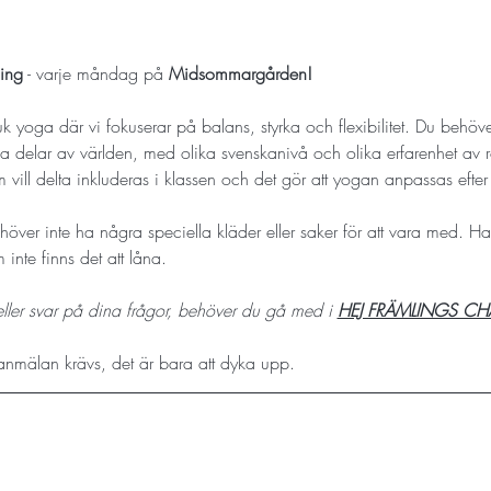
ing
 - varje måndag på 
Midsommargården!
 yoga där vi fokuserar på balans, styrka och flexibilitet. Du behöver 
 delar av världen, med olika svenskanivå och olika erfarenhet av röre
 vill delta inkluderas i klassen och det gör att yogan anpassas efte
ehöver inte ha några speciella kläder eller saker för att vara med. H
inte finns det att låna.
, eller svar på dina frågor, behöver du gå med i 
HEJ FRÄMLINGS CH
anmälan krävs, det är bara att dyka upp.