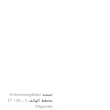
AKT
جمعية Midsommargården
مخطط الهاتف 3 ، 126 37
Hägersten