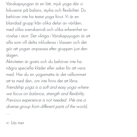
Vänskapsyogan är en lätt, mjuk yoga där vi 
fokuserar på balans, styrka och flexibilitet. Du 
behöver inte ha testat yoga förut. Vi är en 
blandad grupp från olika delar av världen, 
med olika svenskanivå och olika erfarenhet av 
rörelse i stort. Det viktiga i Vänskapsyogan är att 
alla som vill delta inkluderas i klassen och det 
gör att yogan anpassas efter gruppen just den 
dagen. 
Aktiviteten är gratis och du behöver inte ha 
några speciella kläder eller saker för att vara 
med. Har du en yogamatta är det välkommet 
att ta med den, om inte finns det att låna.
Friendship yoga is a soft and easy yoga where 
we focus on balance, strength and flexibility. 
Previous experience is not needed. We are a 
diverse group from different parts of the world,
…
Läs mer ->