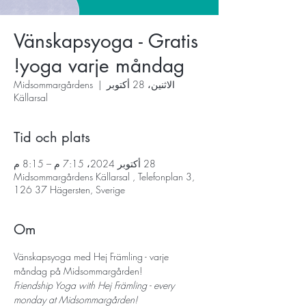
Vänskapsyoga - Gratis
yoga varje måndag!
الاثنين، 28 أكتوبر
  |  
Midsommargårdens
Källarsal
Tid och plats
28 أكتوبر 2024، 7:15 م – 8:15 م
Midsommargårdens Källarsal , Telefonplan 3,
126 37 Hägersten, Sverige
Om
Vänskapsyoga med Hej Främling - varje 
måndag på Midsommargården!
Friendship Yoga with Hej Främling - every 
monday at Midsommargården!