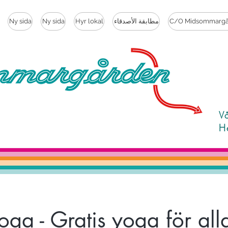
C/O Midsommargå
مطابقة الأصدقاء
Hyr lokal
Ny sida
Ny sida
V
H
ga - Gratis yoga för all