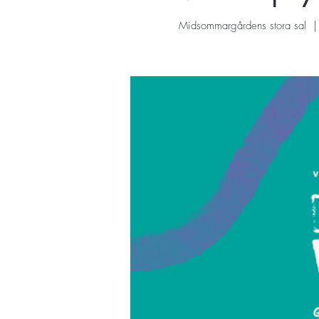
Midsommargårdens stora sal
  |