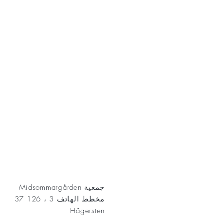
AKT
جمعية Midsommargården
مخطط الهاتف 3 ، 126 37
Hägersten