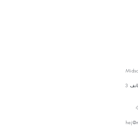
Minnesfond
Mids
مخطط الهاتف 3
هاتف: 070-
hej@