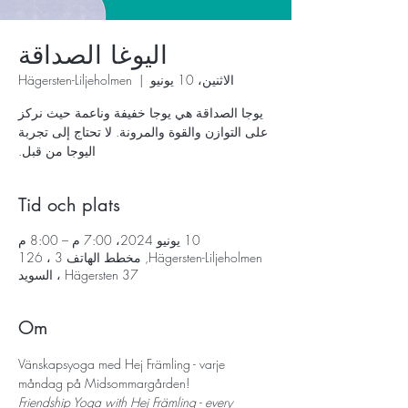
اليوغا الصداقة
الاثنين، 10 يونيو
  |  
Hägersten-Liljeholmen
يوجا الصداقة هي يوجا خفيفة وناعمة حيث نركز
على التوازن والقوة والمرونة. لا تحتاج إلى تجربة
اليوجا من قبل.
Tid och plats
10 يونيو 2024، 7:00 م – 8:00 م
Hägersten-Liljeholmen, مخطط الهاتف 3 ، 126
37 Hägersten ، السويد
Om
Vänskapsyoga med Hej Främling - varje 
måndag på Midsommargården!
Friendship Yoga with Hej Främling - every 