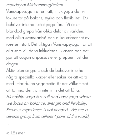
monday at Midsommargården!
Vänskapsyogan är en lätt, mjuk yoga där vi 
fokuserar på balans, styrka och flexibilitet. Du 
behöver inte ha testat yoga förut. Vi är en 
blandad grupp från olika delar av världen, 
med olika svenskanivå och olika erfarenhet av 
rörelse i stort. Det viktiga i Vänskapsyogan är att 
alla som vill delta inkluderas i klassen och det 
gör att yogan anpassas efter gruppen just den 
dagen. 
Aktiviteten är gratis och du behöver inte ha 
några speciella kläder eller saker för att vara 
med. Har du en yogamatta är det välkommet 
att ta med den, om inte finns det att låna.
Friendship yoga is a soft and easy yoga where 
we focus on balance, strength and flexibility. 
Previous experience is not needed. We are a 
diverse group from different parts of the world,
…
Läs mer ->