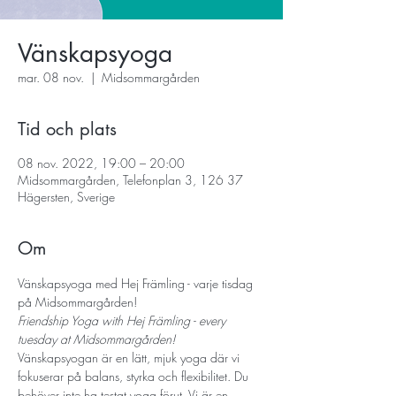
Vänskapsyoga
mar. 08 nov.
  |  
Midsommargården
Tid och plats
08 nov. 2022, 19:00 – 20:00
Midsommargården, Telefonplan 3, 126 37
Hägersten, Sverige
Om
Vänskapsyoga med Hej Främling - varje tisdag 
på Midsommargården!
Friendship Yoga with Hej Främling - every 
tuesday at Midsommargården! 
Vänskapsyogan är en lätt, mjuk yoga där vi 
fokuserar på balans, styrka och flexibilitet. Du 
behöver inte ha testat yoga förut. Vi är en 