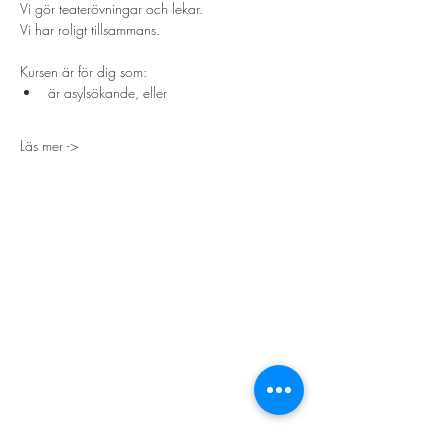
Vi gör teaterövningar och lekar.
Vi har roligt tillsammans.
Kursen är för dig som:
är asylsökande, eller
Läs mer ->
STORT TACK
Stockholms stad
Stiftelsen Konung Oscar II:s och Drottning Sofias
Guldbröllopsminne
Hägersten-Älvsjö Stadsdelsförvaltning
Länsstyrelsen i Stockholm
Stiftelsen Kronprinsessan Margaretas Minnesfond
Stiftelsen Maja & J.P. Åhlén
Äldreförvaltningen i Stockholm
Stiftelsen Oscar Hirschs minne