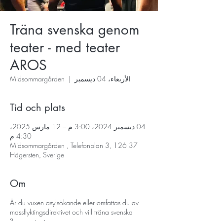
Träna svenska genom
teater - med teater
AROS
الأربعاء، 04 ديسمبر
  |  
Midsommargården
Tid och plats
04 ديسمبر 2024، 3:00 م – 12 مارس 2025،
4:30 م
Midsommargården , Telefonplan 3, 126 37
Hägersten, Sverige
Om
Är du vuxen asylsökande eller omfattas du av
massflyktingsdirektivet och vill träna svenska