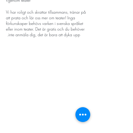
genom teater?
Vi har roligt och skrattar tillsammans, tränar på
att prata och lär oss mer om teater! Inga
förkunskaper behövs varken i svenska språket
eller inom teater. Det är gratis och du behöver
inte anmäla dig, det är bara att dyka upp.
Tid och plats: Onsdagar kl 15.00 - 16.30 på
Midsommargården.
Vid frågor kontakta Linn på linn@teateraros.se
eller 076-005 22 68
STORT TACK
Välkommen!
Stockholms stad
Ett samarbete mellan Föreningen
Stiftelsen Konung Oscar II:s och Drottning Sofias
Midsommargården och Teater Aros. Projektet
Guldbröllopsminne
finansieras av Länsstyrelsen Stockholm.
Hägersten-Älvsjö Stadsdelsförvaltning
Länsstyrelsen i Stockholm
Stiftelsen Kronprinsessan Margaretas Minnesfond
Stiftelsen Maja & J.P. Åhlén
Äldreförvaltningen i Stockholm
Stiftelsen Oscar Hirschs minne