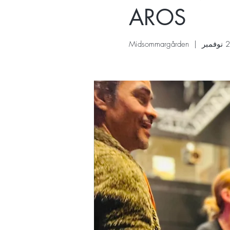
AROS
Midsommargården
  |  