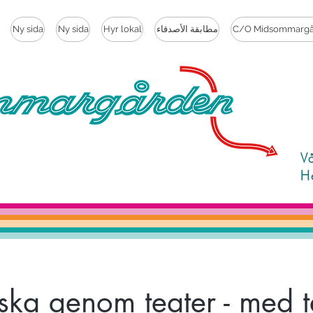
C/O Midsommargå
مطابقة الأصدقاء
Hyr lokal
Ny sida
Ny sida
V
H
ska genom teater - med t