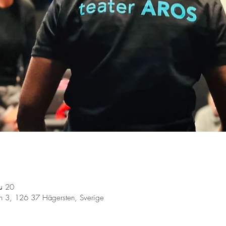
20 نوفمبر 2024، 3:00 م – 4:30 م
n 3, 126 37 Hägersten, Sverige