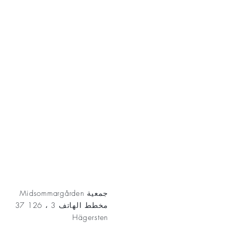
AKT
جمعية Midsommargården
مخطط الهاتف 3 ، 126 37
Hägersten