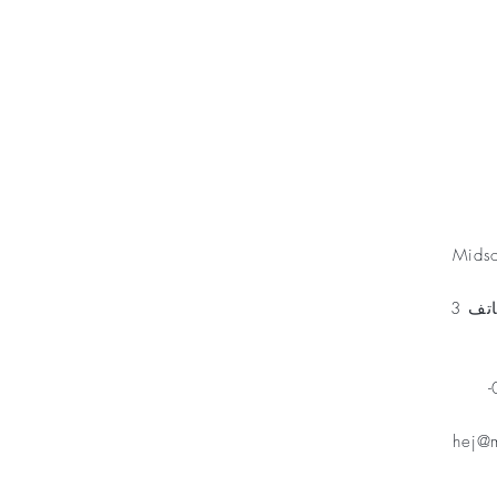
Minnesfond
Mids
مخطط الهاتف 3
هاتف: 070-
hej@