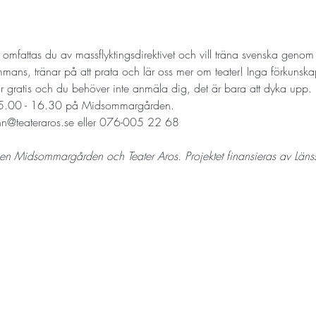
r omfattas du av massflyktingsdirektivet och vill träna svenska genom 
sammans, tränar på att prata och lär oss mer om teater! Inga förkuns
t är gratis och du behöver inte anmäla dig, det är bara att dyka upp. 
 15.00 - 16.30 på Midsommargården. 
linn@teateraros.se eller 076-005 22 68
en Midsommargården och Teater Aros. Projektet finansieras av Länss