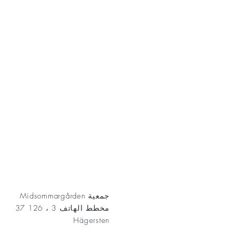
AKT
جمعية Midsommargården
مخطط الهاتف 3 ، 126 37
Hägersten