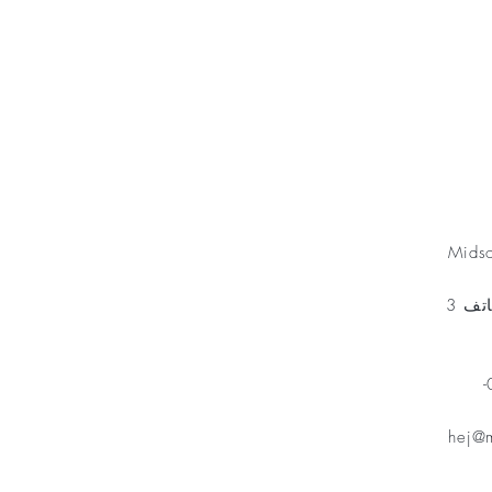
Minnesfond
Mids
مخطط الهاتف 3
هاتف: 070-
hej@