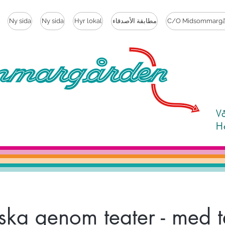
C/O Midsommargå
مطابقة الأصدقاء
Hyr lokal
Ny sida
Ny sida
V
H
ska genom teater - med t