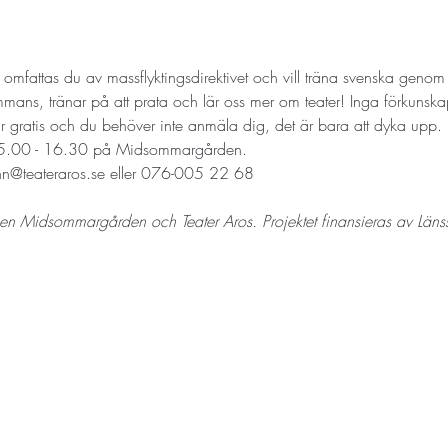
r omfattas du av massflyktingsdirektivet och vill träna svenska genom 
sammans, tränar på att prata och lär oss mer om teater! Inga förkuns
t är gratis och du behöver inte anmäla dig, det är bara att dyka upp. 
 15.00 - 16.30 på Midsommargården. 
linn@teateraros.se eller 076-005 22 68
en Midsommargården och Teater Aros. Projektet finansieras av Länss