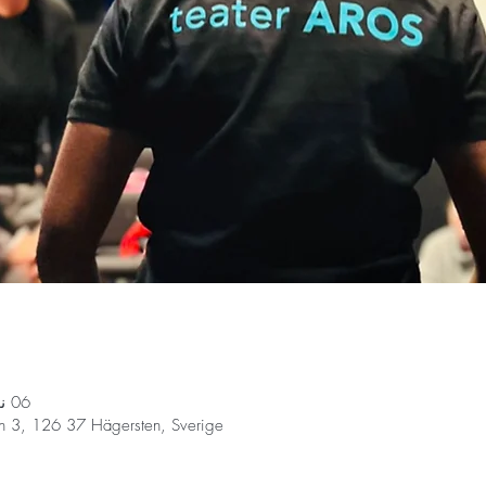
06 نوفمبر 2024، 3:00 م – 4:30 م
n 3, 126 37 Hägersten, Sverige