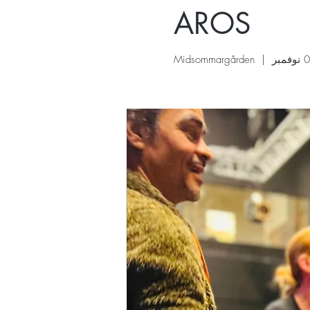
AROS
Midsommargården
  |  