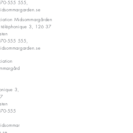
 070-555 555,
idsommargarden.se
ociation Midsommargården
t téléphonique 3, 126 37
sten
 070-555 555,
idsommargarden.se
ciation
mmargård
onique 3,
37
sten
 070-555
idsommar
n.se