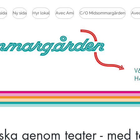
sida
Ny sida
Hyr lokal
Avec Ami
C/O Midsommargården
Ave
V
H
ska genom teater - med t