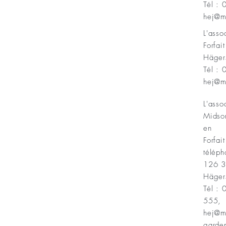
Tél :
Minnesfond
hej@m
L'ass
Forfai
Häger
Tél :
hej@m
L'asso
Midso
en
Forfait
téléph
126 
Häger
Tél :
555,
hej@m
garde