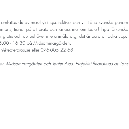
r omfattas du av massflyktingsdirektivet och vill träna svenska genom 
sammans, tränar på att prata och lär oss mer om teater! Inga förkuns
t är gratis och du behöver inte anmäla dig, det är bara att dyka upp. 
 15.00 - 16.30 på Midsommargården. 
linn@teateraros.se eller 076-005 22 68
en Midsommargården och Teater Aros. Projektet finansieras av Länss