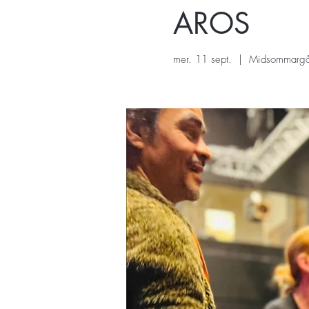
AROS
mer. 11 sept.
  |  
Midsommargå