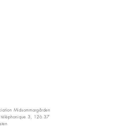
AKT
ociation Midsommargården
t téléphonique 3, 126 37
sten