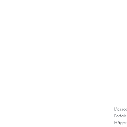
KONT
L'ass
Forfai
ning Sofias Guldbröllopsminne
Häger