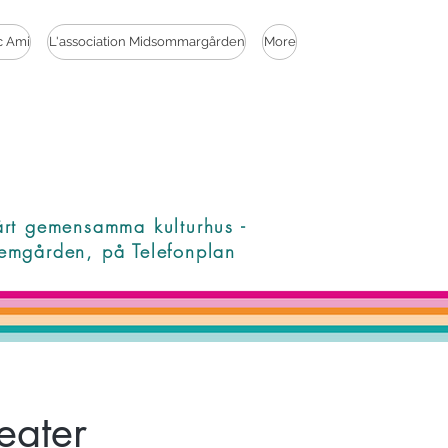
c Ami
L'association Midsommargården
More
årt gemensamma kulturhus -
emgården, på Telefonplan
eater