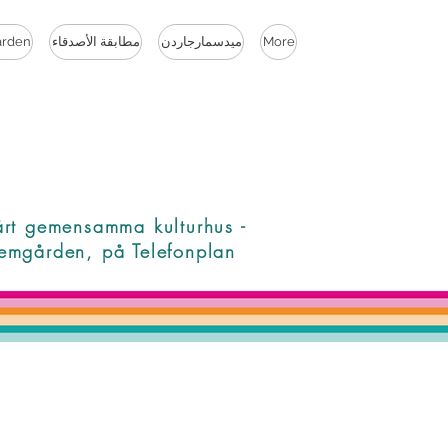
More
ميدسمارجاردن
مطابقة الأصدقاء
rden
årt gemensamma kulturhus -
emgården, på Telefonplan