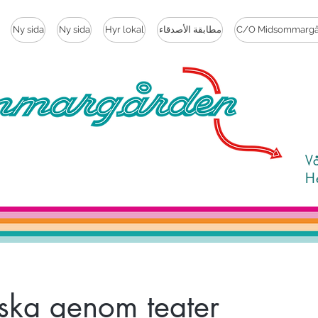
C/O Midsommargå
مطابقة الأصدقاء
Hyr lokal
Ny sida
Ny sida
V
H
ska genom teater