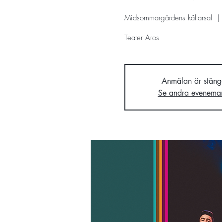
Midsommargårdens källarsal
  | 
Teater Aros
Anmälan är stäng
Se andra evenema