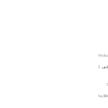
Minnesfond
Mids
مخطط الهاتف 3
هاتف: 070-
hej@