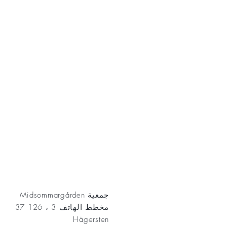
AKT
جمعية Midsommargården
مخطط الهاتف 3 ، 126 37
Hägersten