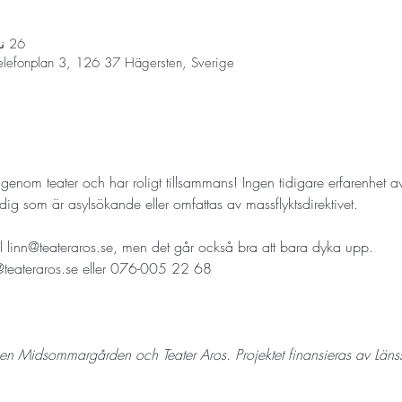
26 نوفمبر 2025، 6:00 م – 7:30 م
elefonplan 3, 126 37 Hägersten, Sverige
 genom teater och har roligt tillsammans! Ingen tidigare erfarenhet av 
dig som är asylsökande eller omfattas av massflyktsdirektivet. 
l 
linn@teateraros.se
, men det går också bra att bara dyka upp.
@teateraros.se
 eller 076-005 22 68
en Midsommargården och Teater Aros. Projektet finansieras av Länss