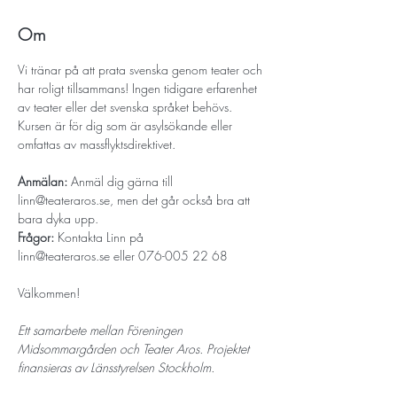
Om
Vi tränar på att prata svenska genom teater och 
har roligt tillsammans! Ingen tidigare erfarenhet 
av teater eller det svenska språket behövs. 
Kursen är för dig som är asylsökande eller 
omfattas av massflyktsdirektivet. 
Anmälan:
 Anmäl dig gärna till 
linn@teateraros.se
, men det går också bra att 
bara dyka upp.
Frågor: 
Kontakta Linn på 
linn@teateraros.se
 eller 076-005 22 68
Välkommen!
Ett samarbete mellan Föreningen 
Midsommargården och Teater Aros. Projektet 
finansieras av Länsstyrelsen Stockholm.