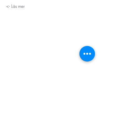
Läs mer ->
STORT TACK
Stockholms stad
Stiftelsen Konung Oscar II:s och Drottning Sofias
Guldbröllopsminne
Hägersten-Älvsjö Stadsdelsförvaltning
Länsstyrelsen i Stockholm
Stiftelsen Kronprinsessan Margaretas Minnesfond
Stiftelsen Maja & J.P. Åhlén
Äldreförvaltningen i Stockholm
Stiftelsen Oscar Hirschs minne
Gålöstiftelsen
Makarna Malmqvists minne
ABF i Stockholm
Söderbergs Bageri
Ica Nära Telefonplan​​