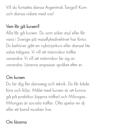
Vill du fortsätta dansa Argentinsk Tango? Kom 
och dansa vidare med oss! 
Vem får gå kursen? 
Alla får gå kursen. Du som söker asyl eller får 
vara i Sverige på massflyktsdirektivet har förtur. 
Du behöver gått en nybörjarkurs eller dansat lite 
salsa tidigare. Vi vill att människor träffar 
varandra. Vi vill att människor lär sig av 
varandra. Lärarna anpassar språket efter er.
Om kursen
Du lär dig fler danssteg och teknik. Du får både 
föra och följa. Målet med kursen är att kunna 
gå på praktikor (öppna träffar) och Milongas. 
Milongas är sociala träffar. Ofta spelar en dj 
eller ett band musiken live. 
Om lärarna