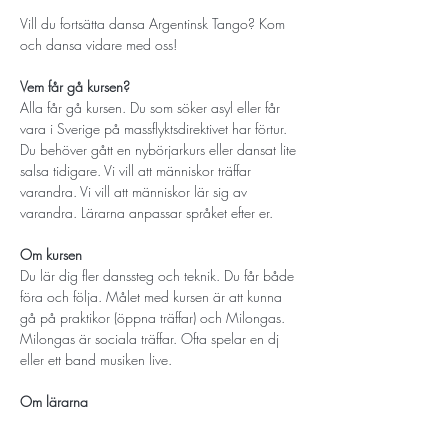
Vill du fortsätta dansa Argentinsk Tango? Kom 
och dansa vidare med oss! 
Vem får gå kursen? 
Alla får gå kursen. Du som söker asyl eller får 
vara i Sverige på massflyktsdirektivet har förtur. 
Du behöver gått en nybörjarkurs eller dansat lite 
salsa tidigare. Vi vill att människor träffar 
varandra. Vi vill att människor lär sig av 
varandra. Lärarna anpassar språket efter er.
Om kursen
Du lär dig fler danssteg och teknik. Du får både 
föra och följa. Målet med kursen är att kunna 
gå på praktikor (öppna träffar) och Milongas. 
Milongas är sociala träffar. Ofta spelar en dj 
eller ett band musiken live. 
Om lärarna