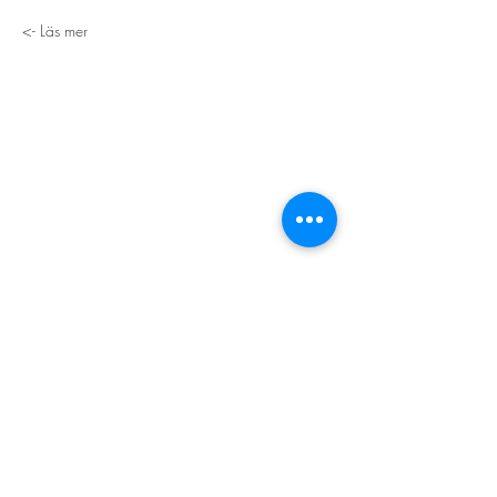
Läs mer ->
STORT TACK
Stockholms stad
Stiftelsen Konung Oscar II:s och Drottning Sofias
Guldbröllopsminne
Hägersten-Älvsjö Stadsdelsförvaltning
Länsstyrelsen i Stockholm
Stiftelsen Kronprinsessan Margaretas Minnesfond
Stiftelsen Maja & J.P. Åhlén
Äldreförvaltningen i Stockholm
Stiftelsen Oscar Hirschs minne
Gålöstiftelsen
Makarna Malmqvists minne
ABF i Stockholm
Söderbergs Bageri
Ica Nära Telefonplan​​