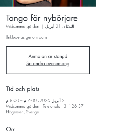
Tango för nybörjare
الثلاثاء، 21 أبريل
  |  
Midsommargården
Inkluderas genom dans!
Anmälan är stängd
Se andra evenemang
Tid och plats
21 أبريل 2026، 7:00 م – 8:00 م
Midsommargården , Telefonplan 3, 126 37
Hägersten, Sverige
Om