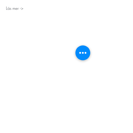
Läs mer ->
STORT TACK
Stockholms stad
Stiftelsen Konung Oscar II:s och Drottning Sofias
Guldbröllopsminne
Hägersten-Älvsjö Stadsdelsförvaltning
Länsstyrelsen i Stockholm
Stiftelsen Kronprinsessan Margaretas Minnesfond
Stiftelsen Maja & J.P. Åhlén
Äldreförvaltningen i Stockholm
Stiftelsen Oscar Hirschs minne
Gålöstiftelsen
Makarna Malmqvists minne
ABF i Stockholm
Söderbergs Bageri
Ica Nära Telefonplan​​