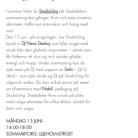
I sommar hittar du 
StudioUng
 på Stadsdelens 
sommartorg fem gånger. Kom och testa kreativa 
aktiviteter, träffa nya människor och häng med 
oss!
Den 15 juni, på invigningen, har StudioUng 
bjudit in 
DJ Neva Deelay
 som fyller torget med 
musik från den globala majoriteten – rytmer som 
får höfterna att röra sig och sprider glädje, 
energi och hopp. Under sommartorg kan du 
själv testa på DJ med support av 
Selin
 – 
DJ LiL 
deviL
 – som själv lärde sig DJ på StudioUng för 
några år sedan. Du kan också prova på street 
art tillsammans med 
Nabil
, pedagog på 
StudioUng. Stadsdelen finns också på plats 
med roliga aktiviteter för olika åldrar, särskilt för 
barn och unga.
MÅNDAG 15 JUNI 
14.00-18.00 
SOMMARTORG, LILJEHOLMSTRGET 