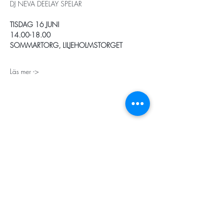
DJ NEVA DEELAY SPELAR
TISDAG 16 JUNI 
14.00-18.00 
SOMMARTORG, LILJEHOLMSTORGET
Läs mer ->
STORT TACK
Stockholms stad
Stiftelsen Konung Oscar II:s och Drottning Sofias
Guldbröllopsminne
Hägersten-Älvsjö Stadsdelsförvaltning
Länsstyrelsen i Stockholm
Stiftelsen Kronprinsessan Margaretas Minnesfond
Stiftelsen Maja & J.P. Åhlén
Äldreförvaltningen i Stockholm
Stiftelsen Oscar Hirschs minne