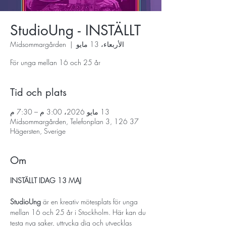
StudioUng - INSTÄLLT
الأربعاء، 13 مايو
  |  
Midsommargården
För unga mellan 16 och 25 år
Tid och plats
13 مايو 2026، 3:00 م – 7:30 م
Midsommargården, Telefonplan 3, 126 37
Hägersten, Sverige
Om
INSTÄLLT IDAG 13 MAJ 
StudioUng
 är en kreativ mötesplats för unga 
mellan 16 och 25 år i Stockholm. Här kan du 
testa nya saker, uttrycka dig och utvecklas 