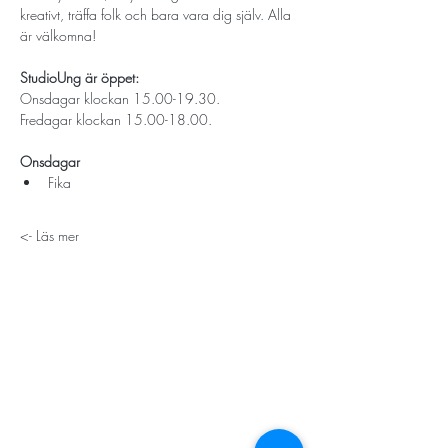
kreativt, träffa folk och bara vara dig själv. Alla 
är välkomna!
StudioUng är öppet: 
Onsdagar klockan 15.00-19.30.
Fredagar klockan 15.00-18.00.
Onsdagar
Fika 
Läs mer ->
STORT TACK
Stockholms stad
Stiftelsen Konung Oscar II:s och Drottning Sofias
Guldbröllopsminne